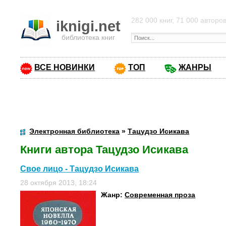
282 000 книг, 71 000 авторо
iknigi.net
библиотека книг
ВСЕ НОВИНКИ
ТОП
ЖАНРЫ
Электронная библиотека
»
Тацудзо Исикава
Книги автора Тацудзо Исикава
Свое лицо - Тацудзо Исикава
28 октября 2013, 18:24
Жанр:
Современная проза