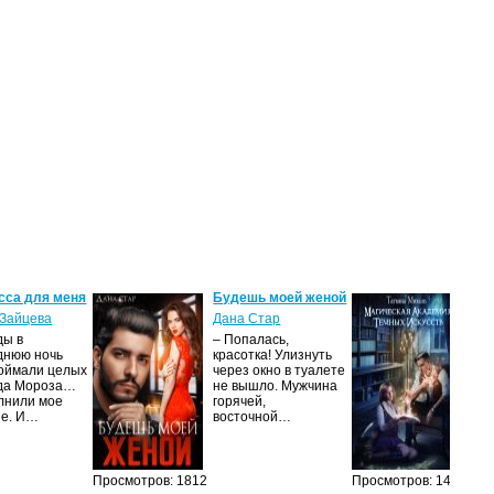
сса для меня
Будешь моей женой
Ма
ак
Зайцева
Дана Стар
ис
ды в
– Попалась,
Та
днюю ночь
красотка! Улизнуть
оймали целых
через окно в туалете
Ака
да Мороза…
не вышло. Мужчина
не 
лнили мое
горячей,
из
ие. И…
восточной…
иск
см
Просмотров: 1812
Просмотров: 1473