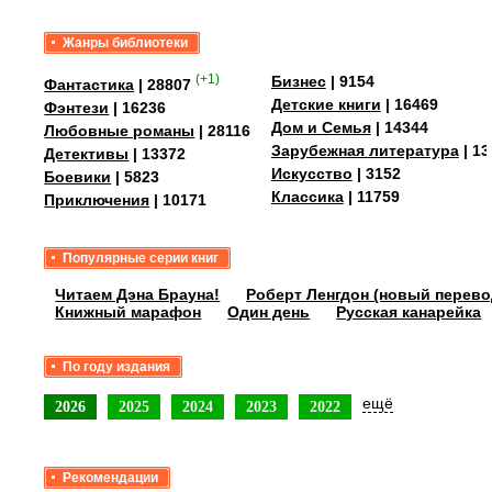
Жанры библиотеки
(+1)
Бизнес
| 9154
Фантастика
| 28807
Детские книги
| 16469
Фэнтези
| 16236
Дом и Семья
| 14344
Любовные романы
| 28116
Зарубежная литература
| 13
Детективы
| 13372
Искусство
| 3152
Боевики
| 5823
Классика
| 11759
Приключения
| 10171
Популярные серии книг
Читаем Дэна Брауна!
Роберт Ленгдон (новый перево
Книжный марафон
Один день
Русская канарейка
По году издания
ещё
2026
2025
2024
2023
2022
Рекомендации