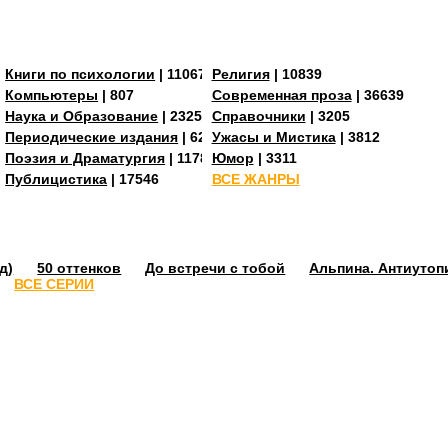
Книги по психологии
| 11067
Религия
| 10839
Компьютеры
| 807
Современная проза
| 36639
Наука и Образование
| 23255
Справочники
| 3205
273
Периодические издания
| 629
Ужасы и Мистика
| 3812
Поэзия и Драматургия
| 11784
Юмор
| 3311
Публицистика
| 17546
ВСЕ ЖАНРЫ
д)
50 оттенков
До встречи с тобой
Альпина. Антиутоп
ВСЕ СЕРИИ