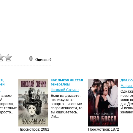
0
Оценок: 0
я,
Как Лыков не стал
Два бо
ей!
генералом
Мария 
с
Николай Свечин
Однаж
ила мою
Если вы думаете,
нового
! –
что искусство
меня п
доровяк,
эскорта – явление
два Де
ет темные
современности, то
И испо
 Просто…
вы ошибаетесь.
желан
Им…
Просмотров: 2082
Просмотров: 1872