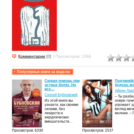
Комментарии
[0]
|
Просмотров: 1366
Популярные книги за неделю
крови,
Скорая помощь при
Подчиняйс
острых болях. На
будешь мо
все…
Айрин Лак
а
Сергей Бубновский
– Ты разб
Из этой книги вы
новую тачку
лого
узнаете, как своими
угрожает з
быть
силами, без
взгляд меч
сех
лекарств и
молнии. –
уг –…
хирургических
вмешательств…
Просмотров: 6330
Просмотров: 2537