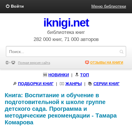
Войти
Меню библиотеки
iknigi.net
библиотека книг
282 000 книг, 71 000 авторов
ОТЗЫВЫ НА КНИГИ
Полная версия сайта
🆕
НОВИНКИ
| 🔝
ТОП
🔎
ПОДБОРКИ КНИГ
|
🧝‍♀️
ЖАНРЫ
| 📚
СЕРИИ КНИГ
Книга:
Воспитание и обучение в
подготовительной к школе группе
детского сада. Программа и
методические рекомендации
-
Тамара
Комарова