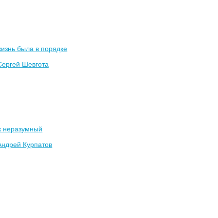
изнь была в порядке
Сергей Шевгота
к неразумный
Андрей Курпатов