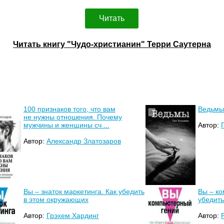
Читать
Читать книгу "Чудо-христианин" Терри Саутерна
100 признаков того, что вам
Ведьм
не нужны отношения. Почему
мужчины и женщины сч ...
Автор:
Автор:
Александр Златозаров
Вы – знаток маркетинга. Как убедить
Вы – ко
в этом окружающих
убедит
Автор:
Грэхем Хардинг
Автор: