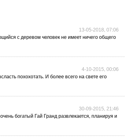
13-05-2018, 07:06
ющийся с деревом человек не имеет ничего общего
4-10-2015, 00:06
сласть похохотать. И более всего на свете его
ё
30-09-2015, 21:46
 очень богатый Гай Гранд развлекается, планируя и