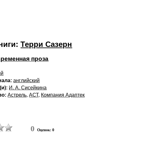
ниги:
Терри Сазерн
ременная проза
ий
нала:
английский
и):
И. А. Сисейкина
во:
Астрель
,
АСТ
,
Компания Адаптек
0
Оценок: 0