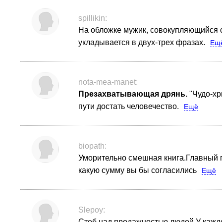
spillikin:
На обложке мужик, совокупляющийся с 
укладывается в двух-трех фразах.
Ещ
nota-mea-manet:
Презахватывающая дрянь.
"Чудо-хр
пути достать человечество.
Ещё
biopath:
Уморительно смешная книга.Главный 
какую сумму вы бы согласились
Ещё
Slepoy:
Стеб над продажностью людей.У каждо