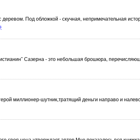
деревом. Под обложкой - скучная, непримечательная истори
ё
истианин" Сазерна - это небольшая брошюра, перечисляюща
герой миллионер-шутник,тратящий деньги направо и налев
го своя цена-утверждает автор.Мне показалось вся книжка