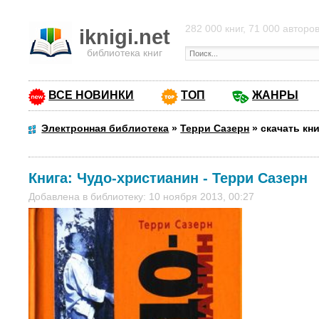
282 000 книг, 71 000 авторо
iknigi.net
библиотека книг
ВСЕ НОВИНКИ
ТОП
ЖАНРЫ
Электронная библиотека
»
Терри Сазерн
»
скачать кн
Книга:
Чудо-христианин
-
Терри Сазерн
Добавлена в библиотеку: 10 ноября 2013, 00:27