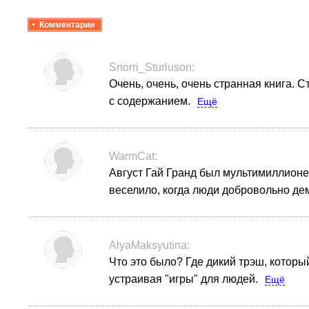
Комментарии
Snorri_Sturluson:
Очень, очень, очень странная книга.
Ст
с содержанием.
Ещё
WarmCat:
Август Гай Гранд был мультимиллионеро
веселило, когда люди добровольно де
AlyaMaksyutina:
Что это было? Где дикий трэш, которы
устраивая "игры" для людей.
Ещё