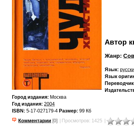
Автор к
Жанр:
Сов
Язык:
русск
Язык ориги
Переводчик(
Издательст
Город издания:
Москва
Год издания:
2004
ISBN:
5-17-027179-4
Размер:
99 Кб
Комментарии
[0]
|
Просмотров: 1425
|