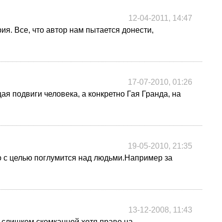
12-04-2011, 14:47
я. Все, что автор нам пытается донести,
17-07-2010, 01:26
я подвиги человека, а конкретно Гая Гранда, на
19-05-2010, 21:35
о с целью поглумится над людьми.Например за
13-12-2008, 11:43
 слишком скомканной,хотя право на