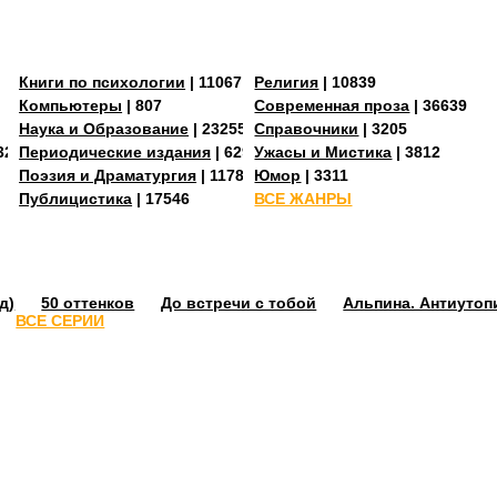
Книги по психологии
| 11067
Религия
| 10839
Компьютеры
| 807
Современная проза
| 36639
Наука и Образование
| 23255
Справочники
| 3205
3273
Периодические издания
| 629
Ужасы и Мистика
| 3812
Поэзия и Драматургия
| 11784
Юмор
| 3311
Публицистика
| 17546
ВСЕ ЖАНРЫ
д)
50 оттенков
До встречи с тобой
Альпина. Антиутоп
ВСЕ СЕРИИ