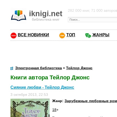
282 000 книг, 71 000 авторо
iknigi.net
библиотека книг
ВСЕ НОВИНКИ
ТОП
ЖАНРЫ
Электронная библиотека
»
Тейлор Джонс
Книги автора Тейлор Джонс
Сияние любви - Тейлор Джонс
3 октября 2013, 22:53
Жанр:
Зарубежные любовные ро
18
+