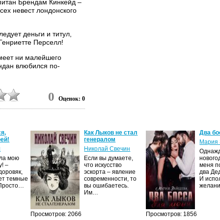
питан Брендам Кинкейд –
всех невест лондонского
едует деньги и титул,
 Генриетте Перселл!
имеет ни малейшего
ндан влюбился по-
ороши все средства.
0
Оценок: 0
обходимо готовиться к...
я,
Как Лыков не стал
Два бо
ей!
генералом
Мария 
с
Николай Свечин
Однаж
ила мою
Если вы думаете,
нового
! –
что искусство
меня п
доровяк,
эскорта – явление
два Де
ет темные
современности, то
И испо
 Просто…
вы ошибаетесь.
желан
Им…
Просмотров: 2066
Просмотров: 1856