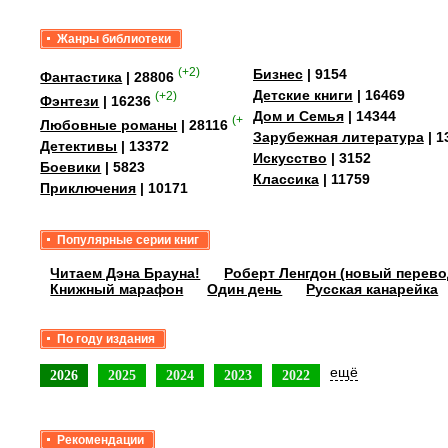
Жанры библиотеки
(+2)
Бизнес
| 9154
Фантастика
| 28806
Детские книги
| 16469
(+2)
Фэнтези
| 16236
Дом и Семья
| 14344
(+4)
Любовные романы
| 28116
Зарубежная литература
| 1
Детективы
| 13372
Искусство
| 3152
Боевики
| 5823
Классика
| 11759
Приключения
| 10171
Популярные серии книг
Читаем Дэна Брауна!
Роберт Ленгдон (новый перево
Книжный марафон
Один день
Русская канарейка
По году издания
ещё
2026
2025
2024
2023
2022
Рекомендации