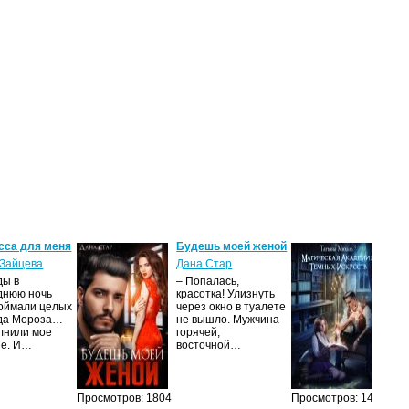
сса для меня
Будешь моей женой
Ма
ак
Зайцева
Дана Стар
ис
ды в
– Попалась,
Та
днюю ночь
красотка! Улизнуть
оймали целых
через окно в туалете
Ака
да Мороза…
не вышло. Мужчина
не 
лнили мое
горячей,
из
ие. И…
восточной…
иск
см
Просмотров: 1804
Просмотров: 1467