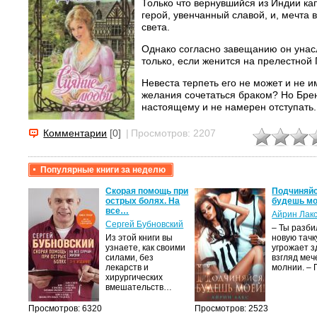
Только что вернувшийся из Индии ка
герой, увенчанный славой, и, мечта 
света.
Однако согласно завещанию он унасл
только, если женится на прелестной
Невеста терпеть его не может и не 
желания сочетаться браком? Но Бре
настоящему и не намерен отступать.
Впрочем, в любви, как и на войне, х
Комментарии
[0]
|
Просмотров: 2207
И если женщину не взять штурмом, не
Популярные книги за неделю
крови,
Скорая помощь при
Подчиняйс
острых болях. На
будешь мо
все…
Айрин Лак
а
Сергей Бубновский
– Ты разб
Из этой книги вы
новую тачку
лого
узнаете, как своими
угрожает з
быть
силами, без
взгляд меч
сех
лекарств и
молнии. –
уг –…
хирургических
вмешательств…
Просмотров: 6320
Просмотров: 2523