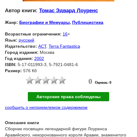
Автор книги:
Томас Эдвард Лоуренс
Жанр:
Биографии и Мемуары
,
Публицистика
Возрастные ограничения:
16
+
Язык:
русский
Издательство:
АСТ
,
Terra Fantastica
Город издания:
Москва
Год издания:
2002
ISBN:
5-17-011993-3, 5-7921-0481-6
Размер:
576 Кб
0
Оценок: 0
Авторские права соблюдены
сообщить о неприемлемом содержимом
Описание книги
Сборник посвящен легендарной фигуре Лоуренса
Аравийского, некоронованного короля Аравии, знаменитого