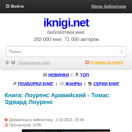
Войти
Меню библиотеки
iknigi.net
библиотека книг
282 000 книг, 71 000 авторов
ОТЗЫВЫ НА КНИГИ
Полная версия сайта
🆕
НОВИНКИ
| 🔝
ТОП
🔎
ПОДБОРКИ КНИГ
|
🧝‍♀️
ЖАНРЫ
| 📚
СЕРИИ КНИГ
Книга:
Лоуренс Аравийский
-
Томас
Эдвард Лоуренс
Добавлена в библиотеку: 2-10-2013, 18:46
Просмотров: 4795