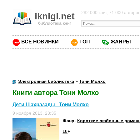
282 000 книг, 71 000 авторо
iknigi.net
библиотека книг
ВСЕ НОВИНКИ
ТОП
ЖАНРЫ
Электронная библиотека
»
Тони Молхо
Книги автора Тони Молхо
Дети Шахразады - Тони Молхо
9 ноября 2013, 23:35
Жанр:
Короткие любовные роман
18
+