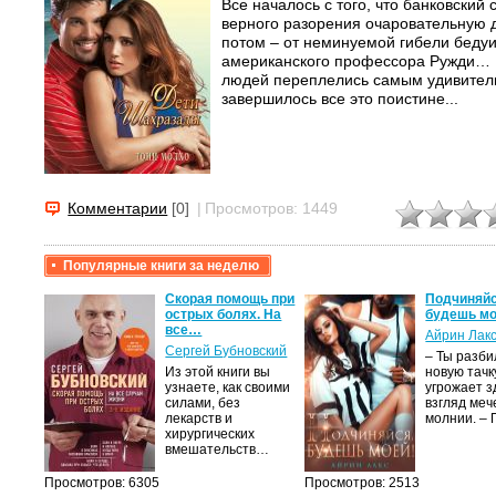
Все началось с того, что банковский
верного разорения очаровательную 
потом – от неминуемой гибели беду
американского профессора Ружди… 
людей переплелись самым удивител
завершилось все это поистине...
Комментарии
[0]
|
Просмотров: 1449
Популярные книги за неделю
крови,
Скорая помощь при
Подчиняйс
острых болях. На
будешь мо
все…
Айрин Лак
а
Сергей Бубновский
– Ты разб
Из этой книги вы
новую тачку
лого
узнаете, как своими
угрожает з
быть
силами, без
взгляд меч
сех
лекарств и
молнии. –
уг –…
хирургических
вмешательств…
Просмотров: 6305
Просмотров: 2513