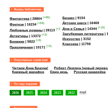
Жанры библиотеки
(+86)
Бизнес
| 9154
Фантастика
| 28804
Детские книги
| 16469
(+69)
Фэнтези
| 16234
(+16)
Дом и Семья
| 14344
(+358)
Любовные романы
| 28113
Зарубежная литература
| 
(+3)
Детективы
| 13372
Искусство
| 3152
(+6)
Боевики
| 5822
Классика
| 11759
(+4)
Приключения
| 10171
Популярные серии книг
Читаем Дэна Брауна!
Роберт Ленгдон (новый перево
Книжный марафон
Один день
Русская канарейка
По году издания
ещё
2026
2025
2024
2023
2022