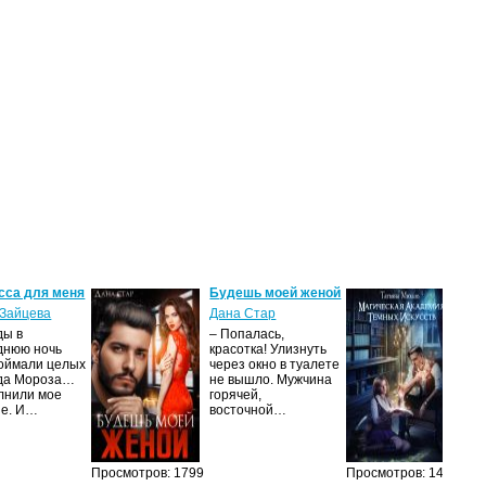
сса для меня
Будешь моей женой
Ма
ак
Зайцева
Дана Стар
ис
ды в
– Попалась,
Та
днюю ночь
красотка! Улизнуть
оймали целых
через окно в туалете
Ака
да Мороза…
не вышло. Мужчина
не 
лнили мое
горячей,
из
ие. И…
восточной…
иск
см
Просмотров: 1799
Просмотров: 1459