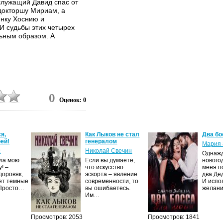
 служащий Давид спас от
докторшу Мириам, а
инку Хоснию и
И судьбы этих четырех
ьным образом. А
0
Оценок: 0
я,
Как Лыков не стал
Два бо
ей!
генералом
Мария 
с
Николай Свечин
Однаж
ила мою
Если вы думаете,
нового
! –
что искусство
меня п
доровяк,
эскорта – явление
два Де
ет темные
современности, то
И испо
 Просто…
вы ошибаетесь.
желан
Им…
Просмотров: 2053
Просмотров: 1841