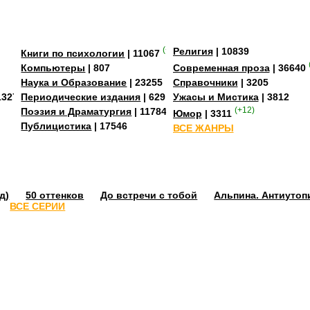
(+3)
Религия
| 10839
Книги по психологии
| 11067
Компьютеры
| 807
Современная проза
| 36640
Наука и Образование
| 23255
Справочники
| 3205
13273
Периодические издания
| 629
Ужасы и Мистика
| 3812
Поэзия и Драматургия
| 11784
(+12)
Юмор
| 3311
Публицистика
| 17546
ВСЕ ЖАНРЫ
д)
50 оттенков
До встречи с тобой
Альпина. Антиутоп
ВСЕ СЕРИИ