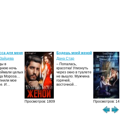
сса для меня
Будешь моей женой
Ма
ак
Зайцева
Дана Стар
ис
ды в
– Попалась,
Та
днюю ночь
красотка! Улизнуть
оймали целых
через окно в туалете
Ака
да Мороза…
не вышло. Мужчина
не 
лнили мое
горячей,
из
ие. И…
восточной…
иск
см
Просмотров: 1809
Просмотров: 1473