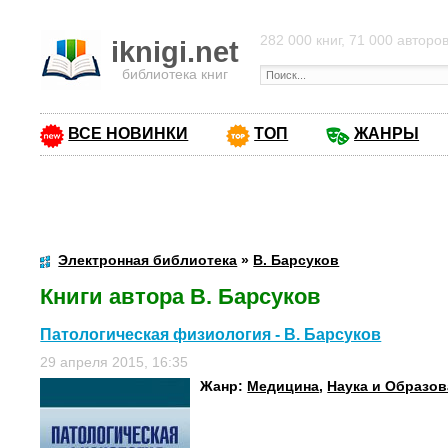
282 000 книг, 71 000 авторо
iknigi.net
библиотека книг
ВСЕ НОВИНКИ
ТОП
ЖАНРЫ
Электронная библиотека
»
В. Барсуков
Книги автора В. Барсуков
Патологическая физиология - В. Барсуков
29 апреля 2015, 16:35
Жанр:
Медицина
,
Наука и Образо