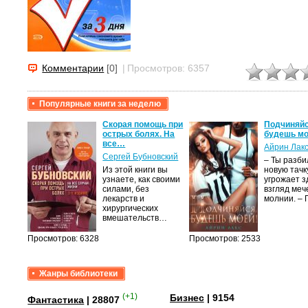
Комментарии
[0]
|
Просмотров: 6357
Популярные книги за неделю
крови,
Скорая помощь при
Подчиняйс
острых болях. На
будешь мо
все…
Айрин Лак
а
Сергей Бубновский
– Ты разб
Из этой книги вы
новую тачку
лого
узнаете, как своими
угрожает з
быть
силами, без
взгляд меч
сех
лекарств и
молнии. –
уг –…
хирургических
вмешательств…
Просмотров: 6328
Просмотров: 2533
Жанры библиотеки
(+1)
Бизнес
| 9154
Фантастика
| 28807