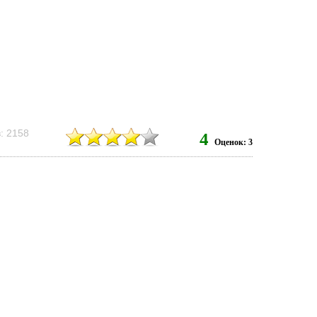
: 2158
4
Оценок: 3