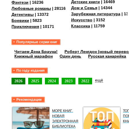
Детские книги
| 16469
Фэнтези
| 16236
Дом и Семья
| 14344
Любовные романы
| 28116
Зарубежная литература
| 13
Детективы
| 13372
Искусство
| 3152
Боевики
| 5823
Классика
| 11759
Приключения
| 10171
Популярные серии книг
Читаем Дэна Брауна!
Роберт Ленгдон (новый перево
Книжный марафон
Один день
Русская канарейка
По году издания
ещё
2026
2025
2024
2023
2022
Рекомендации
МОРЕ КНИГ.
ТО
НОВАЯ
ПО
ЭЛЕКТРОННАЯ
КН
БИБЛИОТЕКА