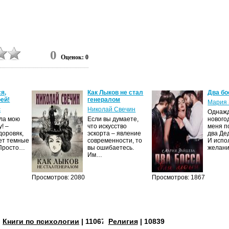
0
Оценок: 0
я,
Как Лыков не стал
Два бо
ей!
генералом
Мария 
с
Николай Свечин
Однаж
ила мою
Если вы думаете,
нового
! –
что искусство
меня п
доровяк,
эскорта – явление
два Де
ет темные
современности, то
И испо
 Просто…
вы ошибаетесь.
желан
Им…
Просмотров: 2080
Просмотров: 1867
Книги по психологии
| 11067
Религия
| 10839