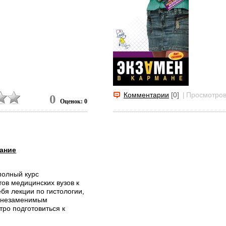
Комментарии
[0]
|
Просмотров
0
Оценок: 0
вание
олный курс
тов медицинских вузов к
ебя лекции по гистологии,
т незаменимым
тро подготовиться к