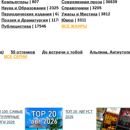
Компьютеры
| 807
Современная проза
| 36639
Наука и Образование
| 23255
Справочники
| 3205
273
Периодические издания
| 629
Ужасы и Мистика
| 3812
Поэзия и Драматургия
| 11784
Юмор
| 3311
Публицистика
| 17546
ВСЕ ЖАНРЫ
д)
50 оттенков
До встречи с тобой
Альпина. Антиутоп
ВСЕ СЕРИИ
П 100. САМЫЕ
ТОП 20. АВГУСТ
ПУЛЯРНЫЕ
2026
ИГИ 2026