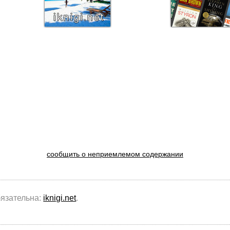
сообщить о неприемлемом содержании
бязательна:
iknigi.net
.