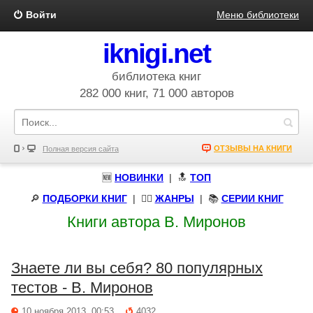
Войти
Меню библиотеки
iknigi.net
библиотека книг
282 000 книг, 71 000 авторов
ОТЗЫВЫ НА КНИГИ
Полная версия сайта
🆕
НОВИНКИ
| 🔝
ТОП
🔎
ПОДБОРКИ КНИГ
|
🧝‍♀️
ЖАНРЫ
| 📚
СЕРИИ КНИГ
Книги автора В. Миронов
Знаете ли вы себя? 80 популярных
тестов - В. Миронов
10 ноября 2013, 00:53
4032