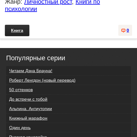
Жанр:
Личностный рост
,
Книги по
психологии
Книга
0
Популярные серии
Читаем Дэна Брауна!
Роберт Ленгдон (новый перевод)
50 оттенков
До встречи с тобой
Альпина. Антиутопии
Книжный марафон
Один день