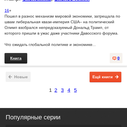
16
+
Пошел в разнос механизм мировой экономики, затрещала по
швам либеральная квази-империя США– на политический
Олимп взобрался непредсказуемый Дональд Трамп, от
которого пришли в ужас даже участники Давосского форума.
Что ожидать глобальной политике и экономике...
Книга
0
Новые
Ещё книги
1
2
3
4
5
Популярные серии