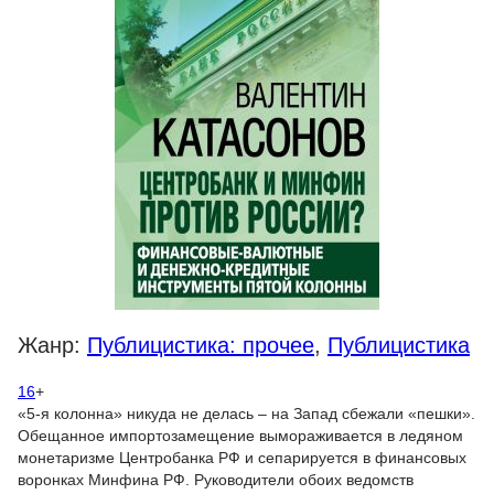
Жанр:
Публицистика: прочее
,
Публицистика
16
+
«5-я колонна» никуда не делась – на Запад сбежали «пешки».
Обещанное импортозамещение вымораживается в ледяном
монетаризме Центробанка РФ и сепарируется в финансовых
воронках Минфина РФ. Руководители обоих ведомств