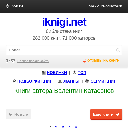
Войти
Меню библиотеки
iknigi.net
библиотека книг
282 000 книг, 71 000 авторов
ОТЗЫВЫ НА КНИГИ
Полная версия сайта
🆕
НОВИНКИ
| 🔝
ТОП
🔎
ПОДБОРКИ КНИГ
|
🧝‍♀️
ЖАНРЫ
| 📚
СЕРИИ КНИГ
Книги автора Валентин Катасонов
Новые
Ещё книги
1
2
3
4
5