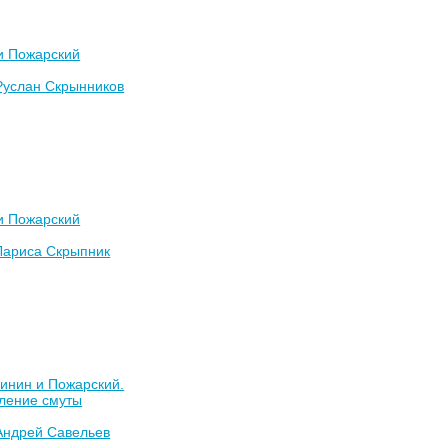
и Пожарский
Руслан Скрынников
и Пожарский
Лариса Скрыпник
инин и Пожарский.
ление смуты
Андрей Савельев