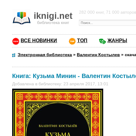
282 000 книг, 71 000 авторо
iknigi.net
библиотека книг
ВСЕ НОВИНКИ
ТОП
ЖАНРЫ
Электронная библиотека
»
Валентин Костылев
»
скач
Книга:
Кузьма Минин
-
Валентин Костыл
Добавлена в библиотеку: 23 апреля 2017, 13:01