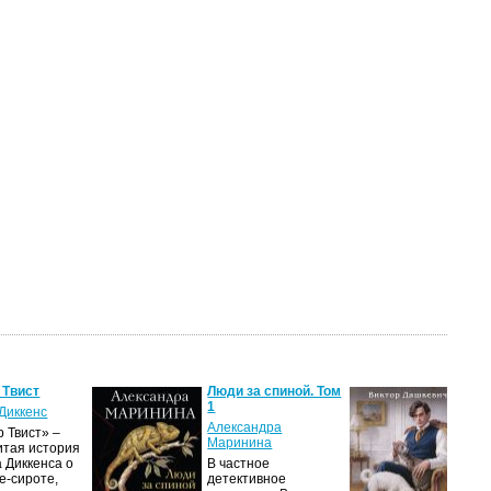
 Твист
Люди за спиной. Том
Лов
1
гла
Диккенс
Александра
Вик
 Твист» –
Маринина
итая история
Дол
 Диккенса о
В частное
про
е-сироте,
детективное
рас