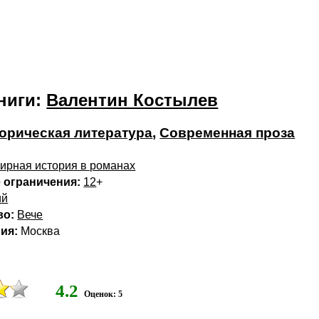
ниги:
Валентин Костылев
орическая литература
,
Современная проза
ирная история в романах
 ограничения:
12
+
ий
во:
Вече
ия:
Москва
4.2
Оценок: 5