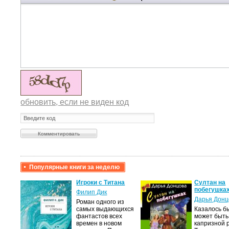
обновить, если не виден код
Популярные книги за неделю
крови,
Игроки с Титана
Султан на
побегушка
Филип Дик
Дарья Донц
Роман одного из
а
самых выдающихся
Казалось бы
фантастов всех
может быть
лого
времен в новом
капризной 