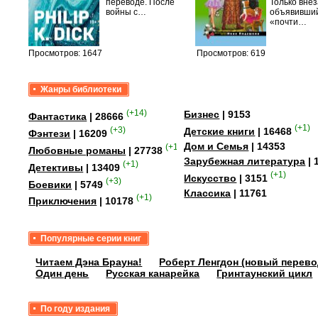
быть
переводе. После
Только вне
сех
войны с…
объявивши
уг –…
«почти…
Просмотров: 1647
Просмотров: 619
Жанры библиотеки
(+14)
Бизнес
| 9153
Фантастика
| 28666
(+1)
(+3)
Детские книги
| 16468
Фэнтези
| 16209
Дом и Семья
| 14353
(+15)
Любовные романы
| 27738
Зарубежная литература
| 
(+1)
Детективы
| 13409
(+1)
Искусство
| 3151
(+3)
Боевики
| 5749
Классика
| 11761
(+1)
Приключения
| 10178
Популярные серии книг
Читаем Дэна Брауна!
Роберт Ленгдон (новый перево
Один день
Русская канарейка
Гринтаунский цикл
По году издания