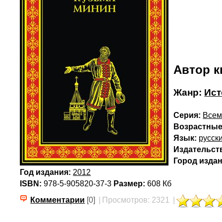
Автор к
Жанр:
Ист
Серия:
Всем
Возрастные
Язык:
русск
Издательст
Город издан
Год издания:
2012
ISBN:
978-5-905820-37-3
Размер:
608 Кб
Комментарии
[0]
|
Просмотров: 2321
|