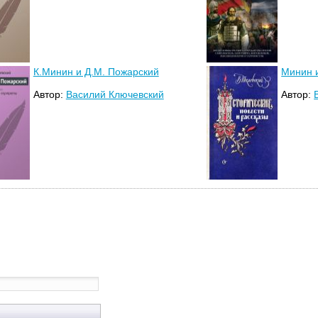
К.Минин и Д.М. Пожарский
Минин 
Автор:
Василий Ключевский
Автор: