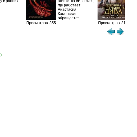
му с ранних…
агентство «Власта»,
гра
где работает
Пет
Анастасия
сер
Каменская,
обращается…
Просмотров: 355
Просмотров: 314
(+1)