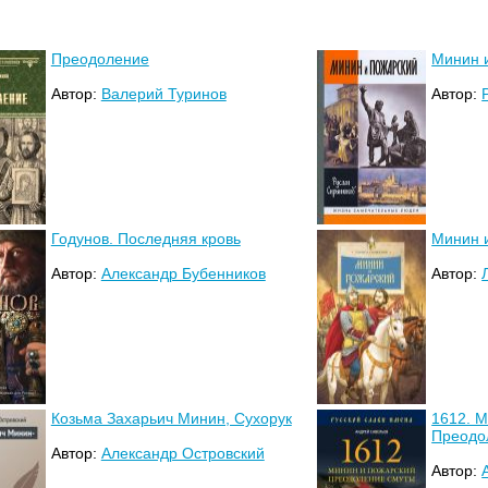
Преодоление
Минин 
Автор:
Валерий Туринов
Автор:
Годунов. Последняя кровь
Минин 
Автор:
Александр Бубенников
Автор:
Козьма Захарьич Минин, Сухорук
1612. М
Преодо
Автор:
Александр Островский
Автор: