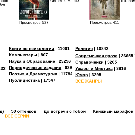
запно
Остаётся Месть!…
которо
йся
Просмотров: 527
Просмотров: 411
Книги по психологии
| 11061
Религия
| 10842
Компьютеры
| 807
Современная проза
| 36655
Наука и Образование
| 23256
Справочники
| 3205
Периодические издания
| 629
13287
Ужасы и Мистика
| 3816
Поэзия и Драматургия
| 11784
Юмор
| 3295
Публицистика
| 17547
ВСЕ ЖАНРЫ
д)
50 оттенков
До встречи с тобой
Книжный марафон
ВСЕ СЕРИИ