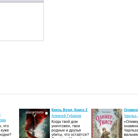
Князь Верд. Книга 2
Оливер
х
Алексей Губарев
Чарльз 
ова
Когда твой дом
«Оливер
, что
уничтожен, твои
знамен
 хуже
родные и друзья
Чарльза
родни?
убиты, что остаётся?
мальчик