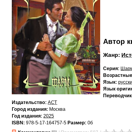
Автор к
Жанр:
Ист
Серия:
Шарм
Возрастные
Язык:
русск
Язык ориги
Переводчик(
Издательство:
АСТ
Город издания:
Москва
Год издания:
2025
ISBN:
978-5-17-164757-5
Размер:
0б