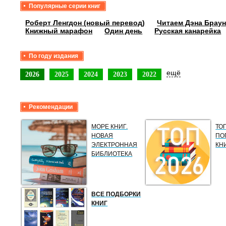
Популярные серии книг
Роберт Ленгдон (новый перевод)
Читаем Дэна Браун
Книжный марафон
Один день
Русская канарейка
По году издания
ещё
2026
2025
2024
2023
2022
Рекомендации
МОРЕ КНИГ.
ТО
НОВАЯ
ПО
ЭЛЕКТРОННАЯ
КН
БИБЛИОТЕКА
ВСЕ ПОДБОРКИ
КНИГ