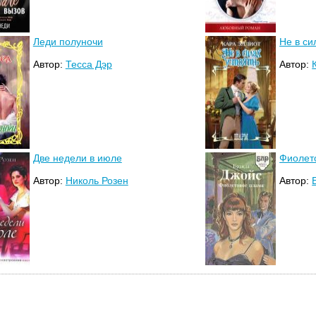
Леди полуночи
Не в си
Автор:
Тесса Дэр
Автор:
Две недели в июле
Фиолет
Автор:
Николь Розен
Автор: