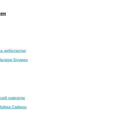
мен
а дебютантки
Валери Боумен
оей навсегда
Нэйма Саймон