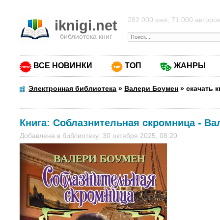
282 000 книг, 71 000 авторо
iknigi.net
библиотека книг
ВСЕ НОВИНКИ
ТОП
ЖАНРЫ
Электронная библиотека
»
Валери Боумен
»
скачать 
Книга:
Соблазнительная скромница
-
Ва
Добавлена в библиотеку: 30 октября 2025, 08:20