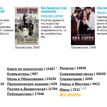
я,
Как Лыков не стал
Два бо
ей!
генералом
Мария 
с
Николай Свечин
Однаж
ила мою
Если вы думаете,
нового
! –
что искусство
меня п
доровяк,
эскорта – явление
два Де
ет темные
современности, то
И испо
 Просто…
вы ошибаетесь.
желан
Им…
Просмотров: 2060
Просмотров: 1848
(+2)
Религия
| 10839
Книги по психологии
| 11067
Компьютеры
| 807
Современная проза
| 36639
Наука и Образование
| 23255
Справочники
| 3205
13273
Периодические издания
| 629
Ужасы и Мистика
| 3812
Поэзия и Драматургия
| 11784
(+2)
Юмор
| 3311
Публицистика
| 17546
ВСЕ ЖАНРЫ