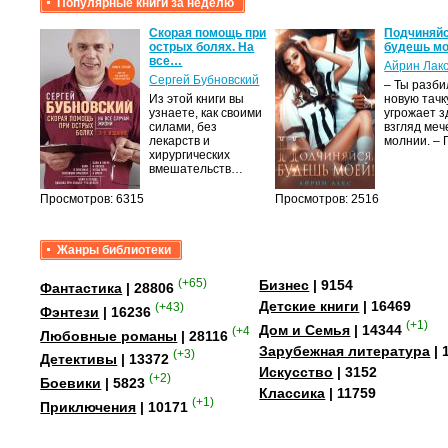
Популярные книги за неделю
крови,
Скорая помощь при
Подчиняйс
острых болях. На
будешь мо
все…
Айрин Лак
а
Сергей Бубновский
– Ты разб
Из этой книги вы
новую тачку
лого
узнаете, как своими
угрожает з
быть
силами, без
взгляд меч
сех
лекарств и
молнии. –
уг –…
хирургических
вмешательств…
Просмотров: 6315
Просмотров: 2516
Жанры библиотеки
(+65)
Бизнес
| 9154
Фантастика
| 28806
Детские книги
| 16469
(+43)
Фэнтези
| 16236
(+1)
Дом и Семья
| 14344
(+41)
Любовные романы
| 28116
Зарубежная литература
| 
(+3)
Детективы
| 13372
Искусство
| 3152
(+2)
Боевики
| 5823
Классика
| 11759
(+1)
Приключения
| 10171