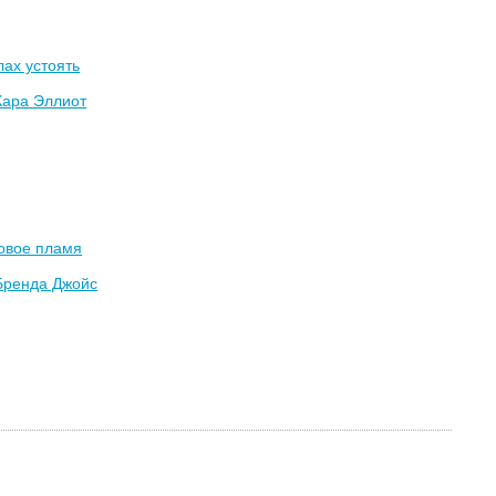
лах устоять
Кара Эллиот
овое пламя
Бренда Джойс