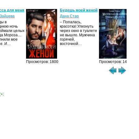
сса для меня
Будешь моей женой
Ма
ак
Зайцева
Дана Стар
ис
ды в
– Попалась,
Та
днюю ночь
красотка! Улизнуть
оймали целых
через окно в туалете
Ака
да Мороза…
не вышло. Мужчина
не 
лнили мое
горячей,
из
ие. И…
восточной…
иск
см
Просмотров: 1800
Просмотров: 1462
(+2)