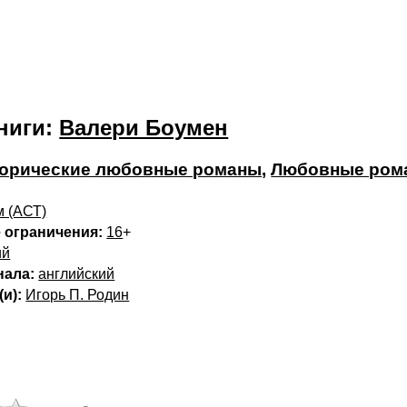
ниги:
Валери Боумен
орические любовные романы
,
Любовные ром
 (АСТ)
 ограничения:
16
+
ий
нала:
английский
и):
Игорь П. Родин