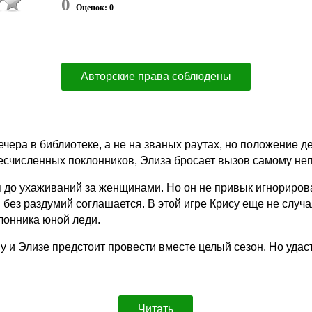
0
Оценок: 0
Авторские права соблюдены
чера в библиотеке, а не на званых раутах, но положение д
бесчисленных поклонников, Элиза бросает вызов самому не
я до ухаживаний за женщинами. Но он не привык игнориров
без раздумий соглашается. В этой игре Крису еще не случал
лонника юной леди.
ему и Элизе предстоит провести вместе целый сезон. Но удас
Читать