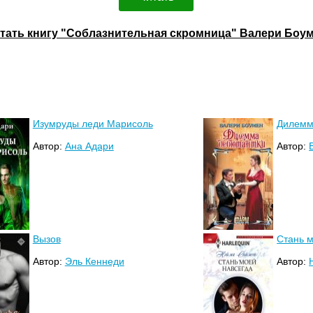
тать книгу "Соблазнительная скромница" Валери Боу
Изумруды леди Марисоль
Дилемм
Автор:
Ана Адари
Автор:
Вызов
Стань м
Автор:
Эль Кеннеди
Автор: