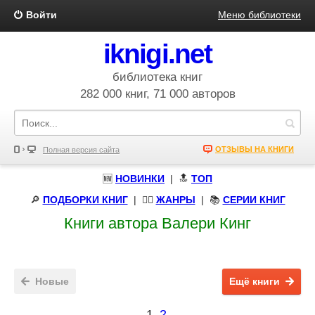
Войти
Меню библиотеки
iknigi.net
библиотека книг
282 000 книг, 71 000 авторов
ОТЗЫВЫ НА КНИГИ
Полная версия сайта
🆕
НОВИНКИ
| 🔝
ТОП
🔎
ПОДБОРКИ КНИГ
|
🧝‍♀️
ЖАНРЫ
| 📚
СЕРИИ КНИГ
Книги автора Валери Кинг
Новые
Ещё книги
1
2