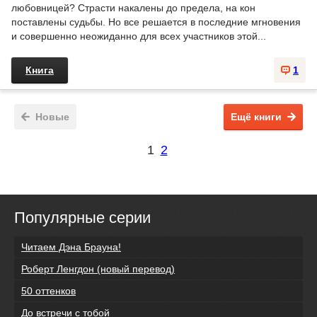
любовницей? Страсти накалены до предела, на кон
поставлены судьбы. Но все решается в последние мгновения
и совершенно неожиданно для всех участников этой...
Книга
1
Новые
Ещё книги
1
2
Популярные серии
Читаем Дэна Брауна!
Роберт Ленгдон (новый перевод)
50 оттенков
До встречи с тобой