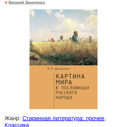
Валерий Даниленко
Жанр:
Старинная литература: прочее
,
Классика