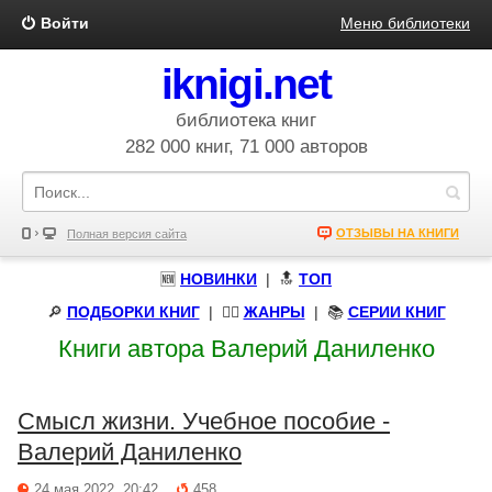
Войти
Меню библиотеки
iknigi.net
библиотека книг
282 000 книг, 71 000 авторов
ОТЗЫВЫ НА КНИГИ
Полная версия сайта
🆕
НОВИНКИ
| 🔝
ТОП
🔎
ПОДБОРКИ КНИГ
|
🧝‍♀️
ЖАНРЫ
| 📚
СЕРИИ КНИГ
Книги автора Валерий Даниленко
Смысл жизни. Учебное пособие -
Валерий Даниленко
24 мая 2022, 20:42
458