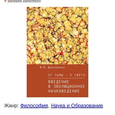
Валерий Даниленко
Жанр:
Философия
,
Наука и Образование