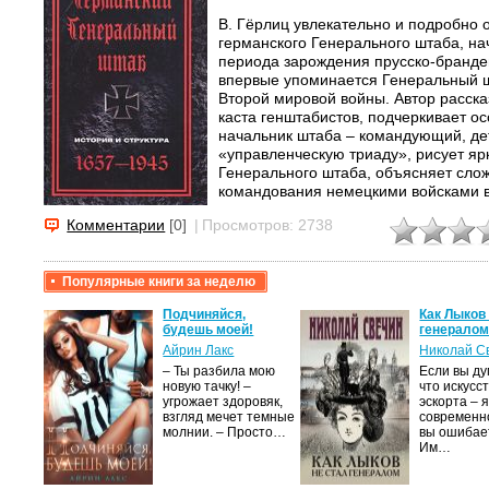
В. Гёрлиц увлекательно и подробно 
германского Генерального штаба, нач
периода зарождения прусско-бранден
впервые упоминается Генеральный ш
Второй мировой войны. Автор расска
каста генштабистов, подчеркивает ос
начальник штаба – командующий, де
«управленческую триаду», рисует я
Генерального штаба, объясняет слож
командования немецкими войсками в
Комментарии
[0]
|
Просмотров: 2738
Популярные книги за неделю
ь при
Подчиняйся,
Как Лыков
 На
будешь моей!
генерало
Айрин Лакс
Николай С
ский
– Ты разбила мою
Если вы ду
вы
новую тачку! –
что искусс
воими
угрожает здоровяк,
эскорта – 
взгляд мечет темные
современно
молнии. – Просто…
вы ошибае
Им…
в…