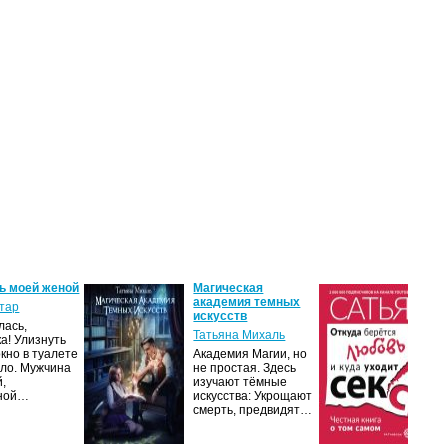
ь моей женой
Магическая
От
академия темных
лю
тар
искусств
ух
лась,
Татьяна Михаль
Са
ка! Улизнуть
окно в туалете
Академия Магии, но
Люб
ло. Мужчина
не простая. Здесь
чув
й,
изучают тёмные
нап
чной…
искусства: Укрощают
ром
смерть, предвидят…
ми
М