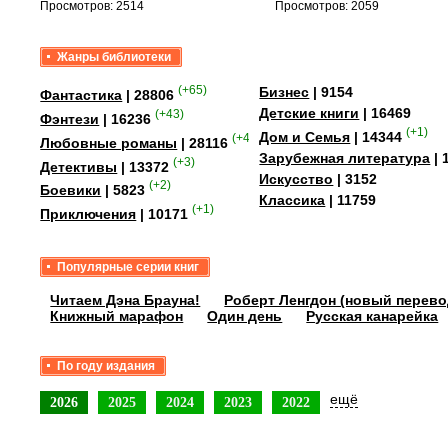
Просмотров: 2514
Просмотров: 2059
Жанры библиотеки
(+65)
Бизнес
| 9154
Фантастика
| 28806
Детские книги
| 16469
(+43)
Фэнтези
| 16236
(+1)
Дом и Семья
| 14344
(+41)
Любовные романы
| 28116
Зарубежная литература
| 
(+3)
Детективы
| 13372
Искусство
| 3152
(+2)
Боевики
| 5823
Классика
| 11759
(+1)
Приключения
| 10171
Популярные серии книг
Читаем Дэна Брауна!
Роберт Ленгдон (новый перево
Книжный марафон
Один день
Русская канарейка
По году издания
ещё
2026
2025
2024
2023
2022