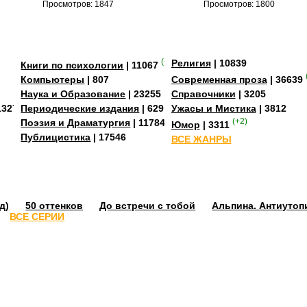
Просмотров: 1847
Просмотров: 1800
(+2)
Религия
| 10839
Книги по психологии
| 11067
Компьютеры
| 807
Современная проза
| 36639
Наука и Образование
| 23255
Справочники
| 3205
13273
Периодические издания
| 629
Ужасы и Мистика
| 3812
Поэзия и Драматургия
| 11784
(+2)
Юмор
| 3311
Публицистика
| 17546
ВСЕ ЖАНРЫ
д)
50 оттенков
До встречи с тобой
Альпина. Антиутоп
ВСЕ СЕРИИ