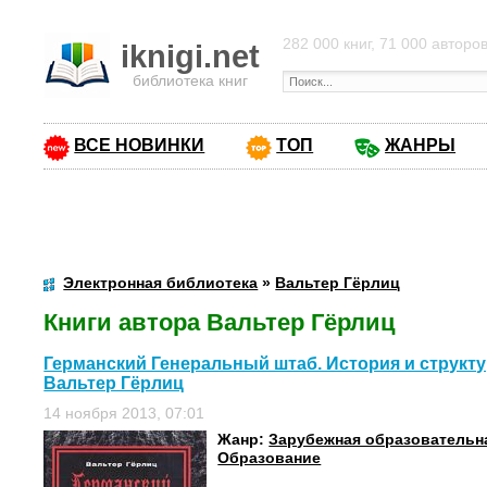
282 000 книг, 71 000 авторо
iknigi.net
библиотека книг
ВСЕ НОВИНКИ
ТОП
ЖАНРЫ
Электронная библиотека
»
Вальтер Гёрлиц
Книги автора Вальтер Гёрлиц
Германский Генеральный штаб. История и структур
Вальтер Гёрлиц
14 ноября 2013, 07:01
Жанр:
Зарубежная образовательн
Образование