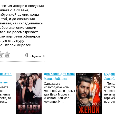
осветил историю создания
иная с XVII века,
бургской армии, когда
таб, и до окончания
зывает, как складывалась
обое значение связки
тально рассматривает
ркие портреты офицеров
ную структуру
о Второй мировой...
0
Оценок: 0
 не стал
Два босса для меня
Будеш
м
Мария Зайцева
Дана С
вечин
Однажды в
– Попа
маете,
новогоднюю ночь
красот
тво
меня поймали целых
через 
явление
два Деда Мороза…
не выш
сти, то
И исполнили мое
горяче
тесь.
желание. И…
восто