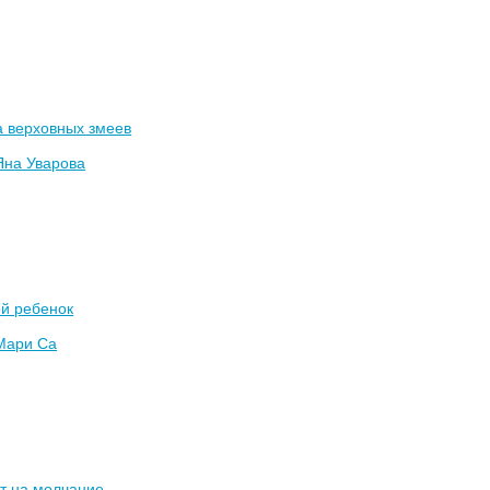
а верховных змеев
Яна Уварова
ой ребенок
Мари Са
т на молчание