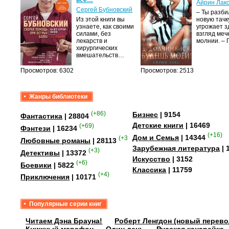
все…
Айрин Лак
а
Сергей Бубновский
– Ты разб
Из этой книги вы
новую тачку
лого
узнаете, как своими
угрожает з
быть
силами, без
взгляд меч
сех
лекарств и
молнии. –
уг –…
хирургических
вмешательств…
Просмотров: 6302
Просмотров: 2513
Жанры библиотеки
(+86)
Бизнес
| 9154
Фантастика
| 28804
Детские книги
| 16469
(+69)
Фэнтези
| 16234
(+16)
Дом и Семья
| 14344
(+358)
Любовные романы
| 28113
Зарубежная литература
| 
(+3)
Детективы
| 13372
Искусство
| 3152
(+6)
Боевики
| 5822
Классика
| 11759
(+4)
Приключения
| 10171
Популярные серии книг
Читаем Дэна Брауна!
Роберт Ленгдон (новый перево