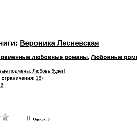
ниги:
Вероника Лесневская
временные любовные романы
,
Любовные ром
вые подмены. Любовь будет!
 ограничения:
16
+
ий
0
Оценок: 0