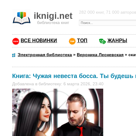
282 000 книг, 71 000 авторо
iknigi.net
библиотека книг
ВСЕ НОВИНКИ
ТОП
ЖАНРЫ
Электронная библиотека
»
Вероника Лесневская
»
ска
Книга:
Чужая невеста босса. Ты будешь 
Добавлена в библиотеку: 6 марта 2026, 23:40