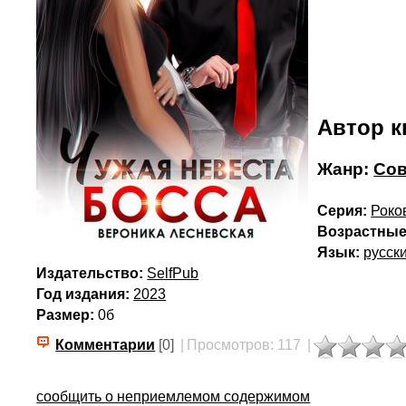
Автор к
Жанр:
Со
Серия:
Роко
Возрастные
Язык:
русск
Издательство:
SelfPub
Год издания:
2023
Размер:
0б
Комментарии
[0]
|
Просмотров: 117
|
сообщить о неприемлемом содержимом