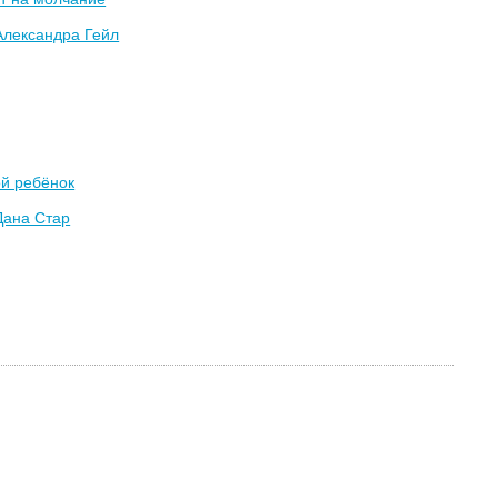
Александра Гейл
ой ребёнок
Дана Стар