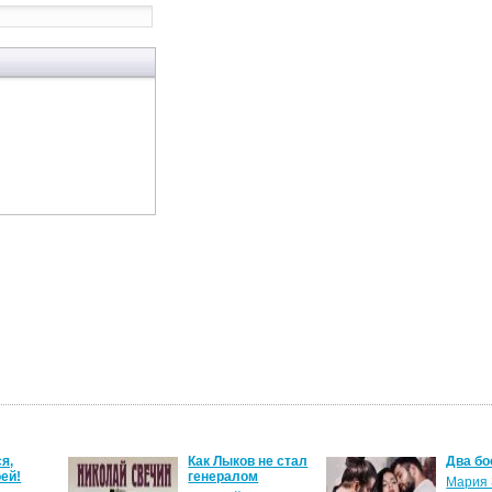
я,
Как Лыков не стал
Два бо
ей!
генералом
Мария 