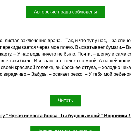
Авторские права соблюдены
 листая заключение врача.– Так, и что тут у нас, – за спи
 перекидывается через мое плечо. Выхватывает бумаги.– В
карту. – У нас ведь ничего не было. Почти, – шепчу и сама
 все-таки было. И я знаю, что только со мной. А нашей «ош
своей красивой головке, выбрось ее оттуда, – холодно чека
вкрадчиво.– Забудь, – осекает резко. – У тебя мой ребенок
Читать
игу "Чужая невеста босса. Ты будешь моей!" Вероники 