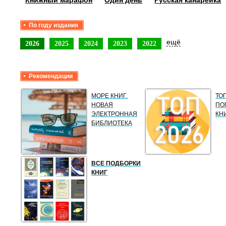
Книжный марафон
Один день
Русская канарейка
По году издания
ещё
2026
2025
2024
2023
2022
Рекомендации
МОРЕ КНИГ.
ТО
НОВАЯ
ПО
ЭЛЕКТРОННАЯ
КН
БИБЛИОТЕКА
ВСЕ ПОДБОРКИ
КНИГ