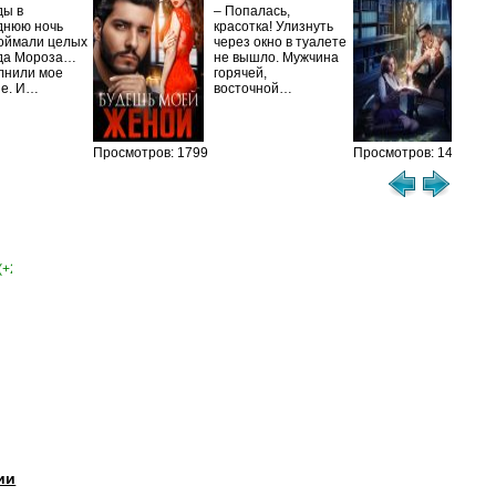
ис
ды в
– Попалась,
Та
днюю ночь
красотка! Улизнуть
оймали целых
через окно в туалете
Ака
да Мороза…
не вышло. Мужчина
не 
лнили мое
горячей,
из
ие. И…
восточной…
иск
см
Просмотров: 1799
Просмотров: 1458
(+2)
ии