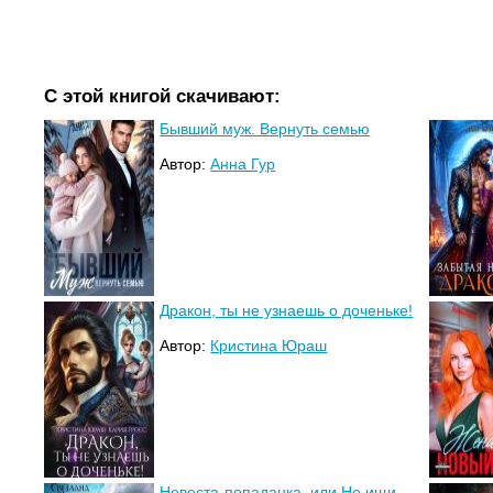
С этой книгой скачивают:
Бывший муж. Вернуть семью
Автор:
Анна Гур
Дракон, ты не узнаешь о доченьке!
Автор:
Кристина Юраш
Невеста-попаданка, или Не ищи