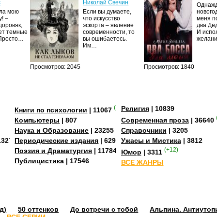
с
Николай Свечин
Однаж
ила мою
Если вы думаете,
нового
! –
что искусство
меня п
доровяк,
эскорта – явление
два Де
ет темные
современности, то
И испо
 Просто…
вы ошибаетесь.
желан
Им…
Просмотров: 2045
Просмотров: 1840
(+3)
Религия
| 10839
Книги по психологии
| 11067
Компьютеры
| 807
Современная проза
| 36640
Наука и Образование
| 23255
Справочники
| 3205
13273
Периодические издания
| 629
Ужасы и Мистика
| 3812
Поэзия и Драматургия
| 11784
(+12)
Юмор
| 3311
Публицистика
| 17546
ВСЕ ЖАНРЫ
д)
50 оттенков
До встречи с тобой
Альпина. Антиутоп