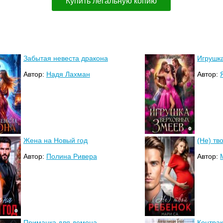
Купить легальную копию
Забытая невеста дракона
Игрушк
Автор:
Надя Лахман
Автор:
Жена на Новый год
(Не) тв
Автор:
Полина Ривера
Автор:
Приманка для демона
Контрак