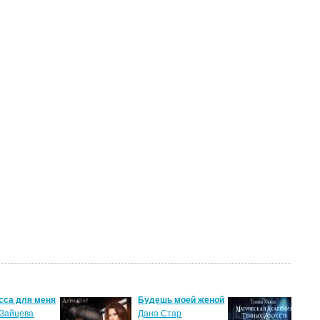
сса для меня
Будешь моей женой
Ма
ак
Зайцева
Дана Стар