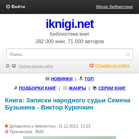
Войти
Меню библиотеки
iknigi.net
библиотека книг
282 000 книг, 71 000 авторов
ОТЗЫВЫ НА КНИГИ
Полная версия сайта
🆕
НОВИНКИ
| 🔝
ТОП
🔎
ПОДБОРКИ КНИГ
|
🧝‍♀️
ЖАНРЫ
| 📚
СЕРИИ КНИГ
Книга:
Записки народного судьи Семена
Бузыкина
-
Виктор Курочкин
Добавлена в библиотеку: 11-12-2013, 13:23
Просмотров: 3920