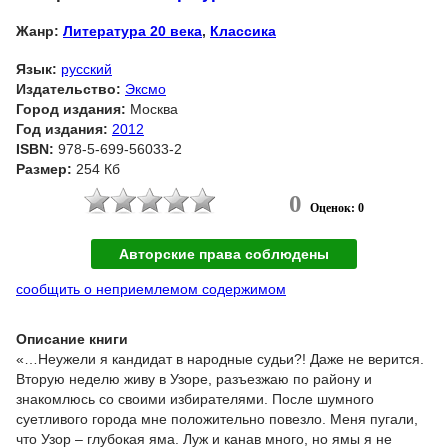
Жанр:
Литература 20 века
,
Классика
Язык:
русский
Издательство:
Эксмо
Город издания:
Москва
Год издания:
2012
ISBN:
978-5-699-56033-2
Размер:
254 Кб
0
Оценок: 0
Авторские права соблюдены
сообщить о неприемлемом содержимом
Описание книги
«…Неужели я кандидат в народные судьи?! Даже не верится.
Вторую неделю живу в Узоре, разъезжаю по району и
знакомлюсь со своими избирателями. После шумного
суетливого города мне положительно повезло. Меня пугали,
что Узор – глубокая яма. Луж и канав много, но ямы я не