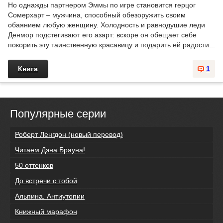
Но однажды партнером Эммы по игре становится герцог
Сомерхарт – мужчина, способный обезоружить своим
обаянием любую женщину. Холодность и равнодушие леди
Денмор подстегивают его азарт: вскоре он обещает себе
покорить эту таинственную красавицу и подарить ей радости...
Книга
1
Популярные серии
Роберт Ленгдон (новый перевод)
Читаем Дэна Брауна!
50 оттенков
До встречи с тобой
Альпина. Антиутопии
Книжный марафон