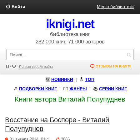
Войти
Меню библиотеки
iknigi.net
библиотека книг
282 000 книг, 71 000 авторов
ОТЗЫВЫ НА КНИГИ
Полная версия сайта
🆕
НОВИНКИ
| 🔝
ТОП
🔎
ПОДБОРКИ КНИГ
|
🧝‍♀️
ЖАНРЫ
| 📚
СЕРИИ КНИГ
Книги автора Виталий Полупуднев
Восстание на Боспоре - Виталий
Полупуднев
31 января 2014, 01:41
3886