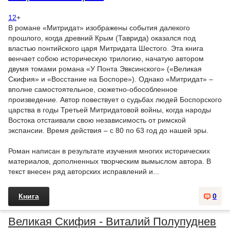
12
+
В романе «Митридат» изображены события далекого
прошлого, когда древний Крым (Таврида) оказался под
властью понтийского царя Митридата Шестого. Эта книга
венчает собою историческую трилогию, начатую автором
двумя томами романа «У Понта Эвксинского» («Великая
Скифия» и «Восстание на Боспоре»). Однако «Митридат» –
вполне самостоятельное, сюжетно-обособленное
произведение. Автор повествует о судьбах людей Боспорского
царства в годы Третьей Митридатовой войны, когда народы
Востока отстаивали свою независимость от римской
экспансии. Время действия – с 80 по 63 год до нашей эры.
Роман написан в результате изучения многих исторических
материалов, дополненных творческим вымыслом автора. В
текст внесен ряд авторских исправлений и...
Книга
0
Великая Скифия - Виталий Полупуднев