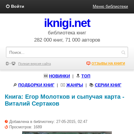
Войти
Меню библиотеки
iknigi.net
библиотека книг
282 000 книг, 71 000 авторов
ОТЗЫВЫ НА КНИГИ
Полная версия сайта
🆕
НОВИНКИ
| 🔝
ТОП
🔎
ПОДБОРКИ КНИГ
|
🧝‍♀️
ЖАНРЫ
| 📚
СЕРИИ КНИГ
Книга:
Егор Молотков и сыпучая карта
-
Виталий Сертаков
Добавлена в библиотеку: 27-05-2015, 02:47
Просмотров: 1689