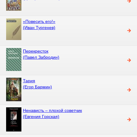
«Повесить его!»
(Иван Тургенев)
Перекресток
(Павел Забродин)
Тария
(Егор Бармин)
Ненависть – плохой советчик
(Евгения Горская)