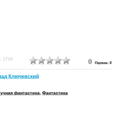
: 1716
0
Оценок: 0
лад Ключевский
учная фантастика
,
Фантастика