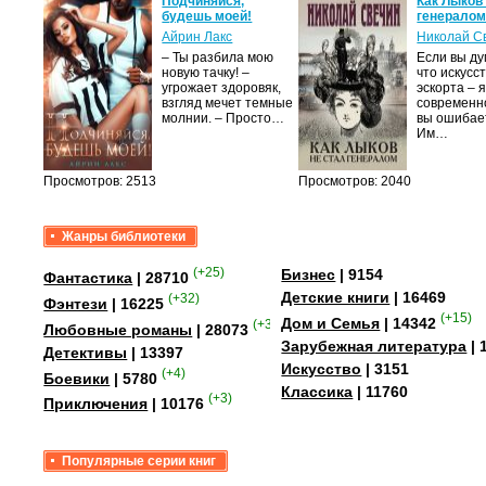
крови,
Подчиняйся,
Как Лыков
будешь моей!
генерало
Айрин Лакс
Николай С
а
– Ты разбила мою
Если вы ду
новую тачку! –
что искусс
лого
угрожает здоровяк,
эскорта – 
быть
взгляд мечет темные
современно
сех
молнии. – Просто…
вы ошибае
уг –…
Им…
Просмотров: 2513
Просмотров: 2040
Жанры библиотеки
(+25)
Бизнес
| 9154
Фантастика
| 28710
Детские книги
| 16469
(+32)
Фэнтези
| 16225
(+15)
Дом и Семья
| 14342
(+349)
Любовные романы
| 28073
Зарубежная литература
| 
Детективы
| 13397
Искусство
| 3151
(+4)
Боевики
| 5780
Классика
| 11760
(+3)
Приключения
| 10176
Популярные серии книг