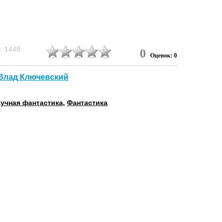
: 1448
0
Оценок: 0
- Влад Ключевский
учная фантастика
,
Фантастика