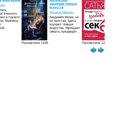
ь моей женой
Магическая
От
академия темных
лю
тар
искусств
ух
лась,
Татьяна Михаль
Са
ка! Улизнуть
окно в туалете
Академия Магии, но
Люб
ло. Мужчина
не простая. Здесь
чув
й,
изучают тёмные
нап
чной…
искусства: Укрощают
ром
смерть, предвидят…
ми
М
Просмотров: 1446
Просмотров: 1208