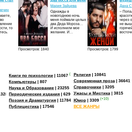
 не стал
Два босса для меня
Будеш
м
Мария Зайцева
Дана С
вечин
Однажды в
– Попа
маете,
новогоднюю ночь
красот
тво
меня поймали целых
через 
явление
два Деда Мороза…
не выш
сти, то
И исполнили мое
горяче
тесь.
желание. И…
восто
Просмотров: 1840
Просмотров: 1799
(+4)
Религия
| 10841
Книги по психологии
| 11067
Современная проза
| 36641
Компьютеры
| 807
Справочники
| 3205
Наука и Образование
| 23255
Ужасы и Мистика
| 3815
13284
Периодические издания
| 629
(+10)
Поэзия и Драматургия
| 11784
Юмор
| 3309
Публицистика
| 17546
ВСЕ ЖАНРЫ