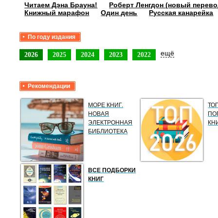
Читаем Дэна Брауна!
Роберт Ленгдон (новый перево
Книжный марафон
Один день
Русская канарейка
По году издания
ещё
2026
2025
2024
2023
2022
Рекомендации
МОРЕ КНИГ.
ТО
НОВАЯ
ПО
ЭЛЕКТРОННАЯ
КН
БИБЛИОТЕКА
ВСЕ ПОДБОРКИ
КНИГ