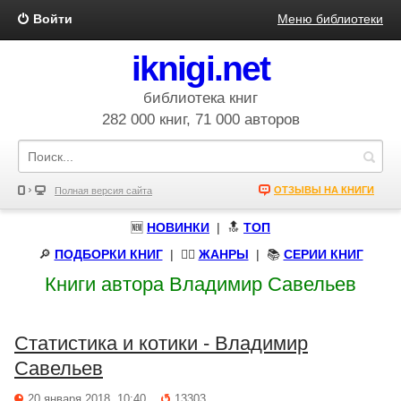
Войти
Меню библиотеки
iknigi.net
библиотека книг
282 000 книг, 71 000 авторов
ОТЗЫВЫ НА КНИГИ
Полная версия сайта
🆕
НОВИНКИ
| 🔝
ТОП
🔎
ПОДБОРКИ КНИГ
|
🧝‍♀️
ЖАНРЫ
| 📚
СЕРИИ КНИГ
Книги автора Владимир Савельев
Статистика и котики - Владимир
Савельев
20 января 2018, 10:40
13303