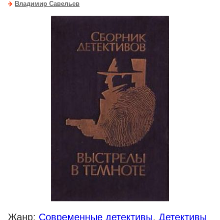
Владимир Савельев
Жанр:
Современные детективы
,
Детективы