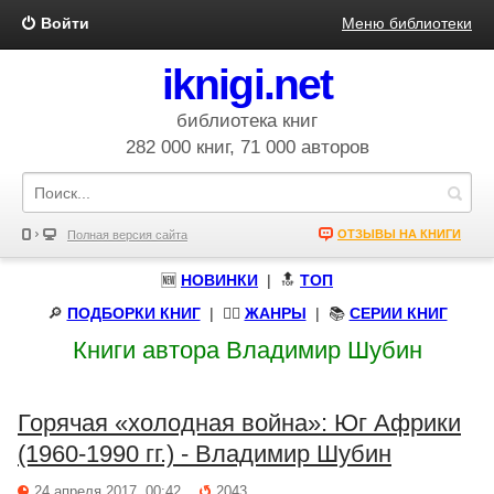
Войти
Меню библиотеки
iknigi.net
библиотека книг
282 000 книг, 71 000 авторов
ОТЗЫВЫ НА КНИГИ
Полная версия сайта
🆕
НОВИНКИ
| 🔝
ТОП
🔎
ПОДБОРКИ КНИГ
|
🧝‍♀️
ЖАНРЫ
| 📚
СЕРИИ КНИГ
Книги автора Владимир Шубин
Горячая «холодная война»: Юг Африки
(1960-1990 гг.) - Владимир Шубин
24 апреля 2017, 00:42
2043