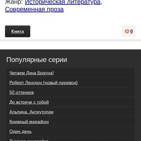
Жанр:
Историческая литература
,
Современная проза
Книга
0
Популярные серии
Читаем Дэна Брауна!
Роберт Ленгдон (новый перевод)
50 оттенков
До встречи с тобой
Альпина. Антиутопии
Книжный марафон
Один день