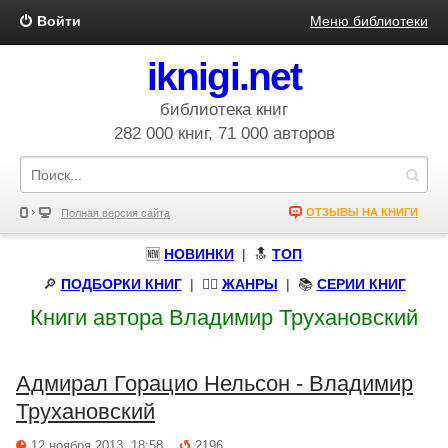
Войти
Меню библиотеки
iknigi.net
библиотека книг
282 000 книг, 71 000 авторов
ОТЗЫВЫ НА КНИГИ
Полная версия сайта
🆕
НОВИНКИ
| 🔝
ТОП
🔎
ПОДБОРКИ КНИГ
|
🧝‍♀️
ЖАНРЫ
| 📚
СЕРИИ КНИГ
Книги автора Владимир Трухановский
Адмирал Горацио Нельсон - Владимир
Трухановский
12 ноября 2013, 18:58
2196