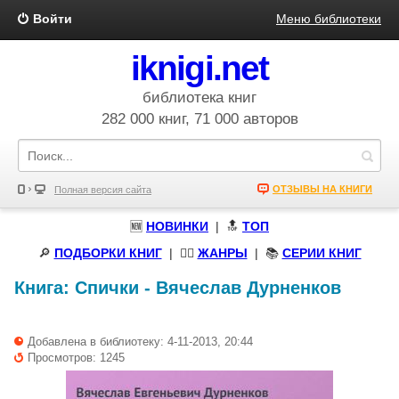
Войти
Меню библиотеки
iknigi.net
библиотека книг
282 000 книг, 71 000 авторов
ОТЗЫВЫ НА КНИГИ
Полная версия сайта
🆕
НОВИНКИ
| 🔝
ТОП
🔎
ПОДБОРКИ КНИГ
|
🧝‍♀️
ЖАНРЫ
| 📚
СЕРИИ КНИГ
Книга:
Спички
-
Вячеслав Дурненков
Добавлена в библиотеку: 4-11-2013, 20:44
Просмотров: 1245