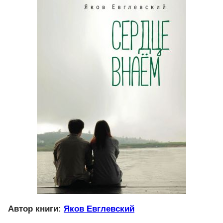
Автор книги:
Яков Евглевский