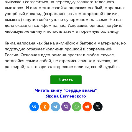
вынужден согласиться на пересадку главного телесного
«мотора». И с момента своей «поправки» слабый, морально
ущербный инвалид (выражаясь языком старинной притчи,
«мышь») ощутил себя чуть не суперменом, «львом». Но на
деле оказался калифом на час. Успевшим, однако, погубить
любимую женщину и попасть затем в тюремную больницу.
Книга написана как бы на английском бытовом материале, но
подспудно отражает коллизии прошлой и современной
России. Основная идея романа проста: в любом случае
оставайся самим собой, не стремись слишком высоко, не
расширяй, как говаривали древние эллины, своей судьбы.
Читать
Читать книгу "Сердце внаём"
Якова Евглевского