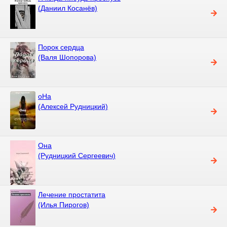
(Даниил Косанёв)
Порок сердца
(Валя Шопорова)
оНа
(Алексей Рудницкий)
Она
(Рудницкий Сергеевич)
Лечение простатита
(Илья Пирогов)