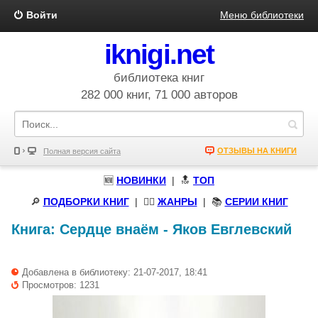
Войти
Меню библиотеки
iknigi.net
библиотека книг
282 000 книг, 71 000 авторов
ОТЗЫВЫ НА КНИГИ
Полная версия сайта
🆕
НОВИНКИ
| 🔝
ТОП
🔎
ПОДБОРКИ КНИГ
|
🧝‍♀️
ЖАНРЫ
| 📚
СЕРИИ КНИГ
Книга:
Сердце внаём
-
Яков Евглевский
Добавлена в библиотеку: 21-07-2017, 18:41
Просмотров: 1231