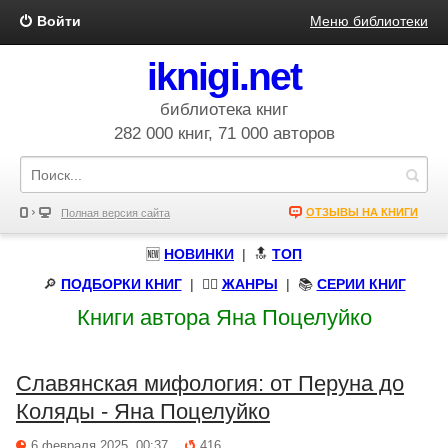
Войти
Меню библиотеки
iknigi.net
библиотека книг
282 000 книг, 71 000 авторов
ОТЗЫВЫ НА КНИГИ
Полная версия сайта
🆕
НОВИНКИ
| 🔝
ТОП
🔎
ПОДБОРКИ КНИГ
|
🧝‍♀️
ЖАНРЫ
| 📚
СЕРИИ КНИГ
Книги автора Яна Поцелуйко
Славянская мифология: от Перуна до
Коляды - Яна Поцелуйко
6 февраля 2025, 00:37
416