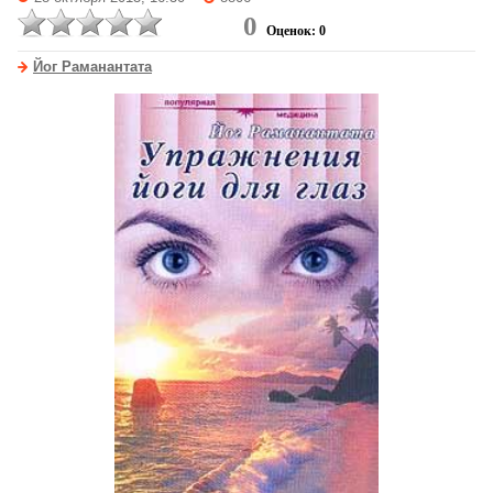
0
Оценок: 0
Йог Раманантата