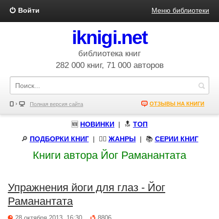
Войти
Меню библиотеки
iknigi.net
библиотека книг
282 000 книг, 71 000 авторов
ОТЗЫВЫ НА КНИГИ
Полная версия сайта
🆕
НОВИНКИ
| 🔝
ТОП
🔎
ПОДБОРКИ КНИГ
|
🧝‍♀️
ЖАНРЫ
| 📚
СЕРИИ КНИГ
Книги автора Йог Раманантата
Упражнения йоги для глаз - Йог
Раманантата
28 октября 2013, 16:30
8806