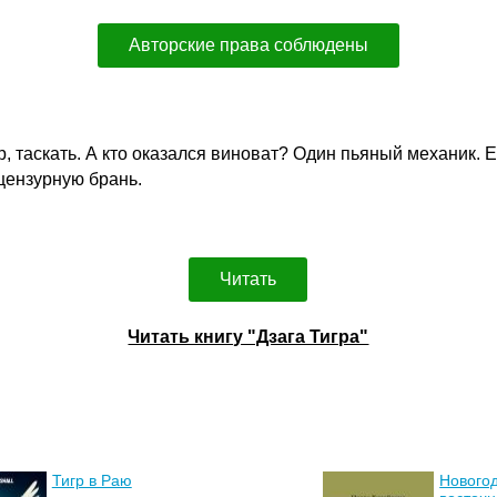
Авторские права соблюдены
, таскать. А кто оказался виноват? Один пьяный механик. 
цензурную брань.
Читать
Читать книгу "Дзага Тигра"
Тигр в Раю
Новогод