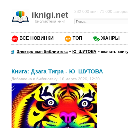
282 000 книг, 71 000 авторо
iknigi.net
библиотека книг
ВСЕ НОВИНКИ
ТОП
ЖАНРЫ
Электронная библиотека
»
Ю_ШУТОВА
»
скачать книг
Книга:
Дзага Тигра
-
Ю_ШУТОВА
Добавлена в библиотеку: 16 марта 2026, 12:20