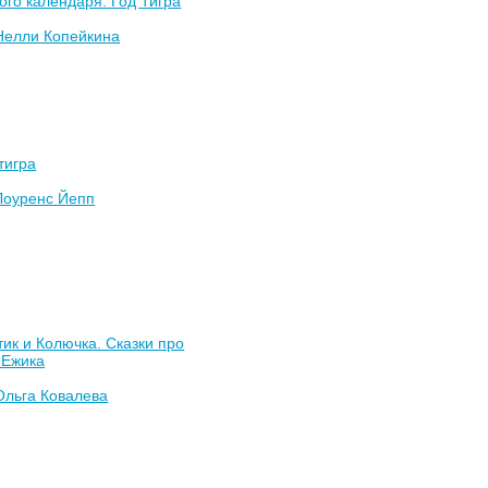
ого календаря. Год Тигра
Нелли Копейкина
тигра
Лоуренс Йепп
ик и Колючка. Сказки про
 Ежика
Ольга Ковалева