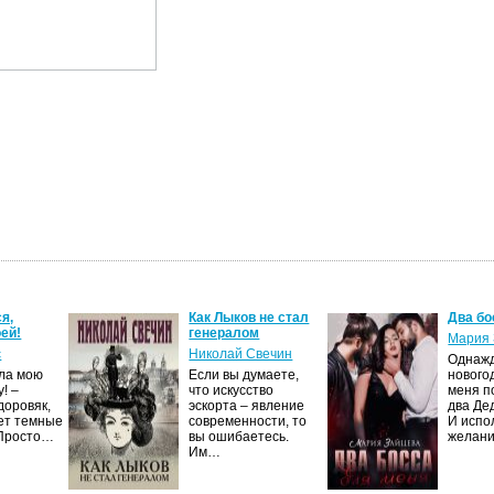
я,
Как Лыков не стал
Два бо
ей!
генералом
Мария 
с
Николай Свечин
Однаж
ила мою
Если вы думаете,
нового
! –
что искусство
меня п
доровяк,
эскорта – явление
два Де
ет темные
современности, то
И испо
 Просто…
вы ошибаетесь.
желан
Им…