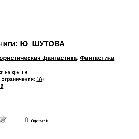
ниги:
Ю_ШУТОВА
ристическая фантастика
,
Фантастика
ки на крыше
 ограничения:
18
+
ий
0
Оценок: 0