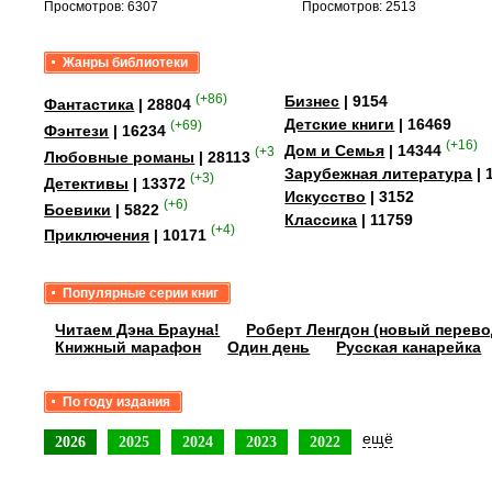
Просмотров: 6307
Просмотров: 2513
Жанры библиотеки
(+86)
Бизнес
| 9154
Фантастика
| 28804
Детские книги
| 16469
(+69)
Фэнтези
| 16234
(+16)
Дом и Семья
| 14344
(+358)
Любовные романы
| 28113
Зарубежная литература
| 
(+3)
Детективы
| 13372
Искусство
| 3152
(+6)
Боевики
| 5822
Классика
| 11759
(+4)
Приключения
| 10171
Популярные серии книг
Читаем Дэна Брауна!
Роберт Ленгдон (новый перево
Книжный марафон
Один день
Русская канарейка
По году издания
ещё
2026
2025
2024
2023
2022