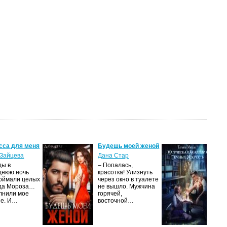
сса для меня
Будешь моей женой
Ма
ак
Зайцева
Дана Стар
ис
ды в
– Попалась,
Та
днюю ночь
красотка! Улизнуть
оймали целых
через окно в туалете
Ака
да Мороза…
не вышло. Мужчина
не 
лнили мое
горячей,
из
ие. И…
восточной…
иск
см