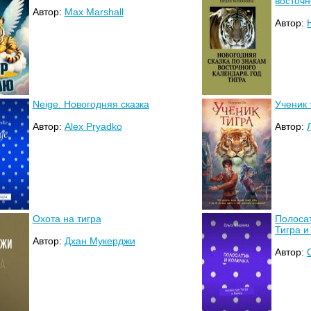
восточн
Автор:
Max Marshall
Автор:
Neige. Новогодняя сказка
Ученик 
Автор:
Alex Pryadko
Автор:
Охота на тигра
Полосат
Тигра и
Автор:
Дхан Мукерджи
Автор: