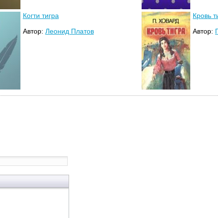
Когти тигра
Кровь т
Автор:
Леонид Платов
Автор: