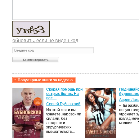
обновить, если не виден код
Популярные книги за неделю
крови,
Скорая помощь при
Подчиняйс
острых болях. На
будешь мо
все…
Айрин Лак
а
Сергей Бубновский
– Ты разб
Из этой книги вы
новую тачку
лого
узнаете, как своими
угрожает з
быть
силами, без
взгляд меч
сех
лекарств и
молнии. –
уг –…
хирургических
вмешательств…