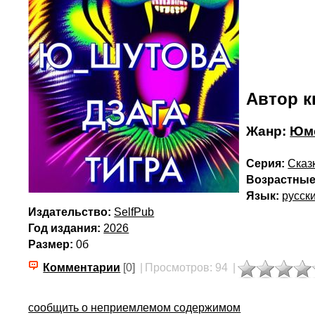
Автор к
Жанр:
Юмо
Серия:
Сказ
Возрастные
Язык:
русск
Издательство:
SelfPub
Год издания:
2026
Размер:
0б
Комментарии
[0]
|
Просмотров: 94
|
сообщить о неприемлемом содержимом