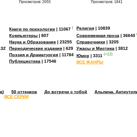
Просмотров: 2055
Просмотров: 1841
(+3)
Религия
| 10839
Книги по психологии
| 11067
Компьютеры
| 807
Современная проза
| 36640
Наука и Образование
| 23255
Справочники
| 3205
13273
Периодические издания
| 629
Ужасы и Мистика
| 3812
Поэзия и Драматургия
| 11784
(+12)
Юмор
| 3311
Публицистика
| 17546
ВСЕ ЖАНРЫ
д)
50 оттенков
До встречи с тобой
Альпина. Антиутоп
ВСЕ СЕРИИ