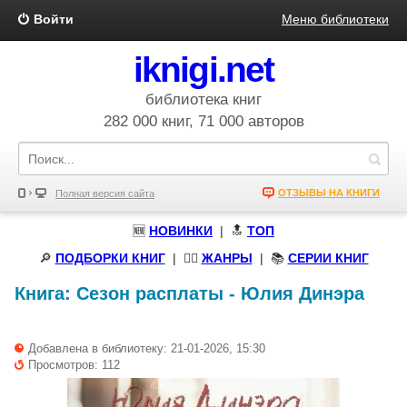
Войти
Меню библиотеки
iknigi.net
библиотека книг
282 000 книг, 71 000 авторов
ОТЗЫВЫ НА КНИГИ
Полная версия сайта
🆕
НОВИНКИ
| 🔝
ТОП
🔎
ПОДБОРКИ КНИГ
|
🧝‍♀️
ЖАНРЫ
| 📚
СЕРИИ КНИГ
Книга:
Сезон расплаты
-
Юлия Динэра
Добавлена в библиотеку: 21-01-2026, 15:30
Просмотров: 112