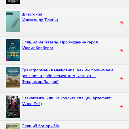
Шизогония
(Александр Тюрин)
Спящий мечтатель. Пробуждение героя
(Энрик Корбера)
Трансформация мышления. Как мы принимаем
решения и добиваемся того, чего хо ...
(Владимир Лавров)
Незнакомка, или Не крадите спящий артефакт
(Анна Рэй)
Спящий бог Ари-Ча