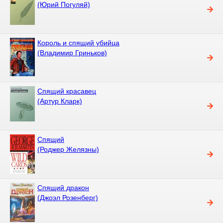
(Юрий Погуляй)
Король и спящий убийца
(Владимир Гриньков)
Спящий красавец
(Артур Кларк)
Спящий
(Роджер Желязны)
Спящий дракон
(Джоэл Розенберг)