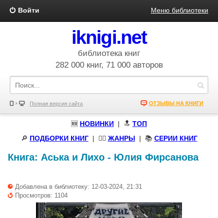
Войти
Меню библиотеки
iknigi.net
библиотека книг
282 000 книг, 71 000 авторов
ОТЗЫВЫ НА КНИГИ
Полная версия сайта
🆕
НОВИНКИ
| 🔝
ТОП
🔎
ПОДБОРКИ КНИГ
|
🧝‍♀️
ЖАНРЫ
| 📚
СЕРИИ КНИГ
Книга:
Аська и Лихо
-
Юлия Фирсанова
Добавлена в библиотеку: 12-03-2024, 21:31
Просмотров: 1104