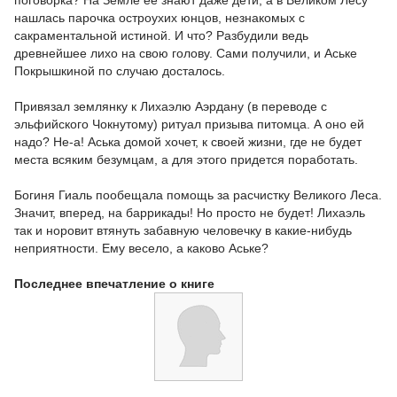
нашлась парочка остроухих юнцов, незнакомых с
сакраментальной истиной. И что? Разбудили ведь
древнейшее лихо на свою голову. Сами получили, и Аське
Покрышкиной по случаю досталось.
Привязал землянку к Лихаэлю Аэрдану (в переводе с
эльфийского Чокнутому) ритуал призыва питомца. А оно ей
надо? Не-а! Аська домой хочет, к своей жизни, где не будет
места всяким безумцам, а для этого придется поработать.
Богиня Гиаль пообещала помощь за расчистку Великого Леса.
Значит, вперед, на баррикады! Но просто не будет! Лихаэль
так и норовит втянуть забавную человечку в какие-нибудь
неприятности. Ему весело, а каково Аське?
Последнее впечатление о книге