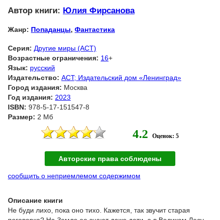
Автор книги:
Юлия Фирсанова
Жанр:
Попаданцы
,
Фантастика
Серия:
Другие миры (АСТ)
Возрастные ограничения:
16
+
Язык:
русский
Издательство:
ACT; Издательский дом «Ленинград»
Город издания:
Москва
Год издания:
2023
ISBN:
978-5-17-151547-8
Размер:
2 Мб
4.2
Оценок: 5
Авторские права соблюдены
сообщить о неприемлемом содержимом
Описание книги
Не буди лихо, пока оно тихо. Кажется, так звучит старая
поговорка? На Земле ее знают даже дети, а в Великом Лесу