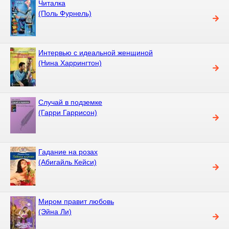
Читалка
(Поль Фурнель)
Интервью с идеальной женщиной
(Нина Харрингтон)
Случай в подземке
(Гарри Гаррисон)
Гадание на розах
(Абигайль Кейси)
Миром правит любовь
(Эйна Ли)