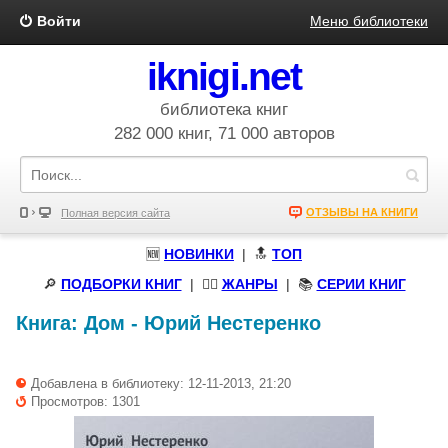
Войти
Меню библиотеки
iknigi.net
библиотека книг
282 000 книг, 71 000 авторов
ОТЗЫВЫ НА КНИГИ
Полная версия сайта
🆕
НОВИНКИ
| 🔝
ТОП
🔎
ПОДБОРКИ КНИГ
|
🧝‍♀️
ЖАНРЫ
| 📚
СЕРИИ КНИГ
Книга:
Дом
-
Юрий Нестеренко
Добавлена в библиотеку: 12-11-2013, 21:20
Просмотров: 1301