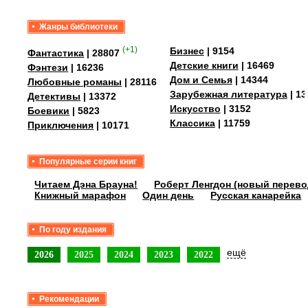
Жанры библиотеки
(+1)
Бизнес
| 9154
Фантастика
| 28807
Детские книги
| 16469
Фэнтези
| 16236
Дом и Семья
| 14344
Любовные романы
| 28116
Зарубежная литература
| 13
Детективы
| 13372
Искусство
| 3152
Боевики
| 5823
Классика
| 11759
Приключения
| 10171
Популярные серии книг
Читаем Дэна Брауна!
Роберт Ленгдон (новый перево
Книжный марафон
Один день
Русская канарейка
По году издания
ещё
2026
2025
2024
2023
2022
Рекомендации