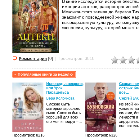
В книге исследуется история блестя
империи ацтеков, распространившей
Мексиканского залива до берегов Тих
знакомит с повседневной жизнью на
высокоразвитую культуру, исчезнувш
экспансии, культуру, которой может г
Комментарии
[0]
|
Просмотров: 3818
Популярные книги за неделю
Исповедь свекрови,
Скорая по
или Урок
острых бо
Парацельса
все…
Вера Колочкова
Сергей Бу
Сложно быть
Из этой кн
матерью взрослого
узнаете, к
сына. Сложно быть
силами, бе
хорошей для всех
лекарств и
его жен и подруг –…
хирургичес
вмешател
Просмотров: 8216
Просмотров: 6328