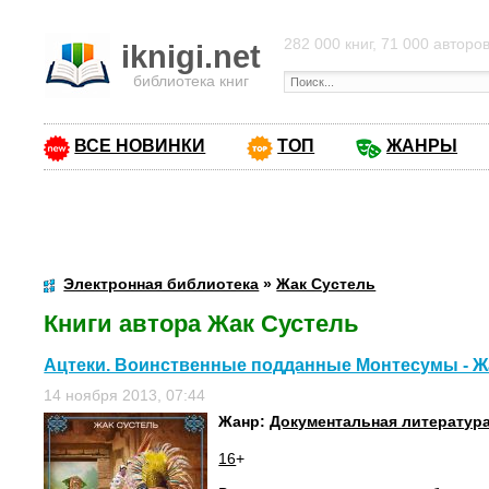
282 000 книг, 71 000 авторо
iknigi.net
библиотека книг
ВСЕ НОВИНКИ
ТОП
ЖАНРЫ
Электронная библиотека
»
Жак Сустель
Книги автора Жак Сустель
Ацтеки. Воинственные подданные Монтесумы - Ж
14 ноября 2013, 07:44
Жанр:
Документальная литератур
16
+