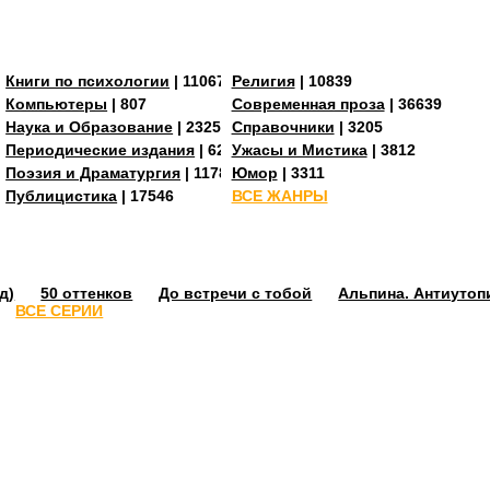
Книги по психологии
| 11067
Религия
| 10839
Компьютеры
| 807
Современная проза
| 36639
Наука и Образование
| 23255
Справочники
| 3205
273
Периодические издания
| 629
Ужасы и Мистика
| 3812
Поэзия и Драматургия
| 11784
Юмор
| 3311
Публицистика
| 17546
ВСЕ ЖАНРЫ
д)
50 оттенков
До встречи с тобой
Альпина. Антиутоп
ВСЕ СЕРИИ