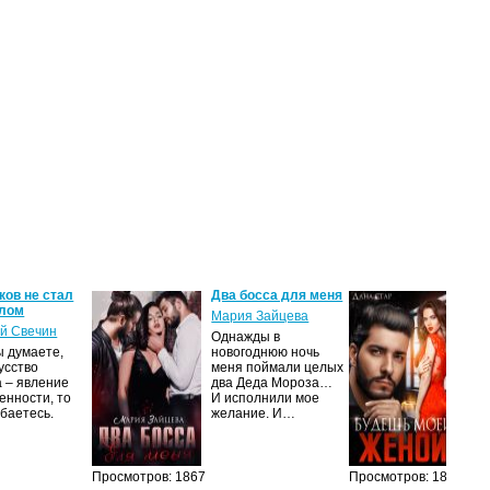
ков не стал
Два босса для меня
Бу
алом
Мария Зайцева
Да
й Свечин
Однажды в
– П
ы думаете,
новогоднюю ночь
кра
усство
меня поймали целых
чер
а – явление
два Деда Мороза…
не
енности, то
И исполнили мое
гор
баетесь.
желание. И…
во
Просмотров: 1867
Просмотров: 1809