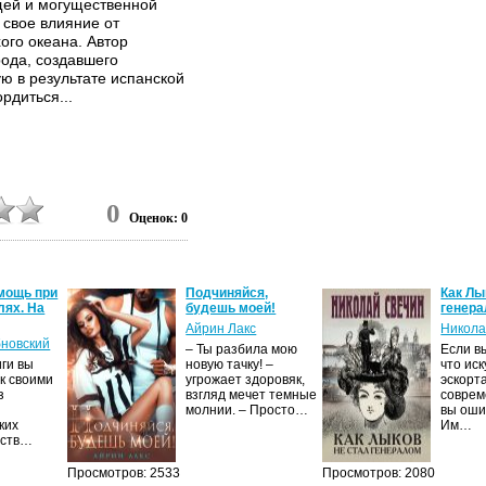
щей и могущественной
 свое влияние от
ого океана. Автор
рода, создавшего
ую в результате испанской
ордиться...
0
Оценок: 0
мощь при
Подчиняйся,
Как Лы
лях. На
будешь моей!
генер
Айрин Лакс
Никола
бновский
– Ты разбила мою
Если в
иги вы
новую тачку! –
что иск
ак своими
угрожает здоровяк,
эскорт
з
взгляд мечет темные
соврем
молнии. – Просто…
вы оши
ких
Им…
ьств…
Просмотров: 2533
Просмотров: 2080