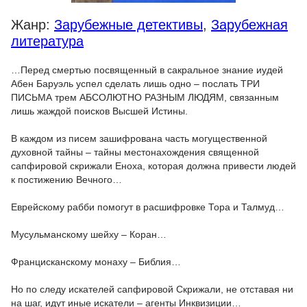
Жанр:
Зарубежные детективы
,
Зарубежная
литература
…Перед смертью посвященный в сакральное знание иудей
Абен Баруэль успел сделать лишь одно – послать ТРИ
ПИСЬМА трем АБСОЛЮТНО РАЗНЫМ ЛЮДЯМ, связанным
лишь жаждой поисков Высшей Истины.
В каждом из писем зашифрована часть могущественной
духовной тайны – тайны местонахождения священной
сапфировой скрижали Еноха, которая должна привести людей
к постижению Вечного…
Еврейскому рабби помогут в расшифровке Тора и Талмуд…
Мусульманскому шейху – Коран…
Францисканскому монаху – Библия…
Но по следу искателей сапфировой Скрижали, не отставая ни
на шаг, идут иные искатели – агенты Инквизиции…