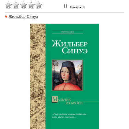
0
Оценок: 0
Жильбер Синуэ