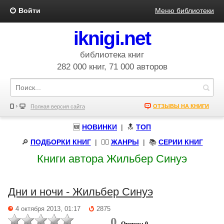
Войти
Меню библиотеки
iknigi.net
библиотека книг
282 000 книг, 71 000 авторов
ОТЗЫВЫ НА КНИГИ
Полная версия сайта
🆕
НОВИНКИ
| 🔝
ТОП
🔎
ПОДБОРКИ КНИГ
|
🧝‍♀️
ЖАНРЫ
| 📚
СЕРИИ КНИГ
Книги автора Жильбер Синуэ
Дни и ночи - Жильбер Синуэ
4 октября 2013, 01:17
2875
0