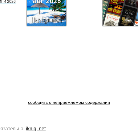
ИГИ 2026
сообщить о неприемлемом содержании
бязательна:
iknigi.net
.