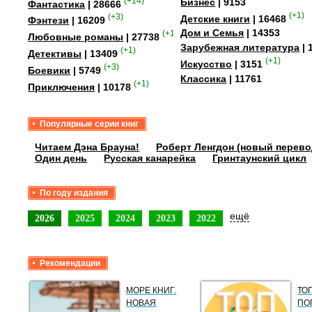
(+14)
Бизнес
| 9153
Фантастика
| 28666
(+1)
(+3)
Детские книги
| 16468
Фэнтези
| 16209
Дом и Семья
| 14353
(+15)
Любовные романы
| 27738
Зарубежная литература
| 
(+1)
Детективы
| 13409
(+1)
Искусство
| 3151
(+3)
Боевики
| 5749
Классика
| 11761
(+1)
Приключения
| 10178
Популярные серии книг
Читаем Дэна Брауна!
Роберт Ленгдон (новый перево
Один день
Русская канарейка
Гринтаунский цикл
По году издания
ещё
2026
2025
2024
2023
2022
Рекомендации
МОРЕ КНИГ.
ТО
НОВАЯ
ПО