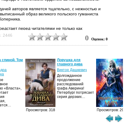
дачей авторов является тщательно, с нежностью и
выписанный образ великого польского гуманиста
Коперника.
редстает перед читателями не только как
тель основ» средневековой схоластической науки о
: 2446
0
 но и как великий патриот, руководивший обороной
Оценок: 0
 рубежей от псов-рыцарей, как Человек с большой
е стороны его жизни проходят перед нами, все его
достижения, вся его прекрасная и горькая...
 спиной. Том
Ловушка для
Хра
главного дива
Мир
ндра
Виктор Дашкевич
Але
на
Долгожданное
Что
ое
продолжение
узна
ивное
расследований
себ
во «Власта»,
графа Аверина!
Исп
отает
Петербург потрясает
люб
сия
серия дерзких…
ая,
ется…
Просмотров: 318
Просмотров: 291