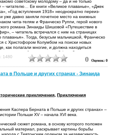
накомо советскому молодому – да и не только
 – читателю… Ее книги «Великое плаванье», «Джек
а», «Год вступления 1918» неоднократно переиз-
 и уже давно заняли почетное место на книжных
наком чита-телям и Франческо Руппи, герой нового
ского романа Зинаиды Шишовой «Путешествие в
ир», – читатель встречался с ним на страницах
о плаванья». Тогда, безусым мальчишкой, Франческо
ся с Христофором Колумбом на поиски новых
де, как полагали многие, и должна находиться
ая и сказочно богатая страна Офир. Открытые
: 1480
 земли и вправду оказались сказочно богатыми, да
0
Оценок: 0
ривезенное в Европу золото никому не принесло
 Добытое ценою жизни миллионов индейцев, оно лишь
о страдания испанского народа, изнемогавшего под
та в Польше и других странах - Зинаида
феодальных владык. На страницах романа мы снова
мся с Франческо, теперь уже человеком зрелого
 который, однако, не отказался от своей юношеской
скать страну обетованную. Да только страна эта, как
торические приключения
,
Приключения
ь, лежит совсем не там, где искали ее мечтатели,
еографы и жадные до наживы...
ения Каспера Берната в Польше и других странах» –
 истории Польши XV – начала XVI века.
нческий сюжет романа, в основу которого положен
альный материал, раскрывает картины борьбы
о народа с Тевтонским орденом за независимость.