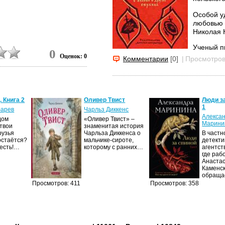
Особой у
любовью 
Николая 
Ученый п
0
«потряса
Оценок: 0
Комментарии
[0]
|
Просмотров
светилах,
польских
буквы. Вс
ошибки и 
. Книга 2
Оливер Твист
Люди за
1
барев
Чарльз Диккенс
Алекса
дом
«Оливер Твист» –
Марини
 твои
знаменитая история
рузья
Чарльза Диккенса о
В частн
остаётся?
мальчике-сироте,
детект
есть!…
которому с ранних…
агентст
где раб
Анаста
Каменск
обраща
Просмотров: 411
Просмотров: 358