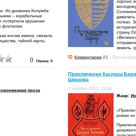
хорошо з
молодому
ах. Из дневника Колумба
Соломинк
льчики – корабельные
давались
их потерпела крушение
полках. З
о флотилии.
историче
страну Оф
ым юнгам имена, связала
«Великог
ищества, тайной карты.
отправил
земель, г
загадочн
Комментарии
[0]
|
Просмотров
Колумбом
0
Оценок: 0
только п
счастья.
усугубил
Приключения Каспера Берна
властью 
Шишова
встречае
3 октября 2013, 19:06
возраста,
Современная проза
мечты оты
Жанр:
Ис
выяснилос
ученые-г
«Приключ
роман из
Приключе
документ
польског