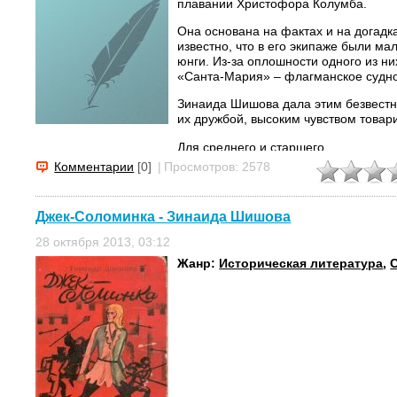
плавании Христофора Колумба.
Она основана на фактах и на догадк
известно, что в его экипаже были ма
юнги. Из-за оплошности одного из н
«Санта-Мария» – флагманское судн
Зинаида Шишова дала этим безвестн
их дружбой, высоким чувством товар
Для среднего и старшего...
Комментарии
[0]
|
Просмотров: 2578
Джек-Соломинка - Зинаида Шишова
28 октября 2013, 03:12
Жанр:
Историческая литература
,