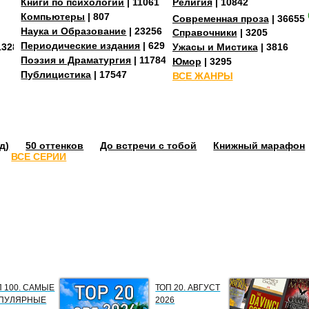
Книги по психологии
| 11061
Религия
| 10842
Компьютеры
| 807
Современная проза
| 36655
Наука и Образование
| 23256
Справочники
| 3205
Периодические издания
| 629
13287
Ужасы и Мистика
| 3816
Поэзия и Драматургия
| 11784
Юмор
| 3295
Публицистика
| 17547
ВСЕ ЖАНРЫ
д)
50 оттенков
До встречи с тобой
Книжный марафон
ВСЕ СЕРИИ
П 100. САМЫЕ
ТОП 20. АВГУСТ
ПУЛЯРНЫЕ
2026