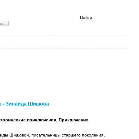
Войти
р - Зинаида Шишова
торические приключения
,
Приключения
иды Шишовой, писательницы старшего поколения,