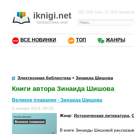
282 000 книг, 71 000 авторо
iknigi.net
библиотека книг
ВСЕ НОВИНКИ
ТОП
ЖАНРЫ
Электронная библиотека
»
Зинаида Шишова
Книги автора Зинаида Шишова
Великое плавание - Зинаида Шишова
6 января 2014, 00:25
Жанр:
Историческая литература
,
В книге Зинаиды Шишовой рассказыв