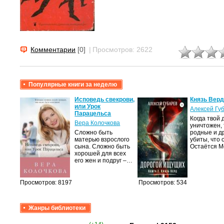
Комментарии
[0]
|
Просмотров: 2622
Популярные книги за неделю
Исповедь свекрови,
Князь Верд
или Урок
Алексей Гу
Парацельса
Когда твой 
Вера Колочкова
уничтожен,
Сложно быть
родные и д
матерью взрослого
убиты, что 
сына. Сложно быть
Остаётся М
хорошей для всех
его жен и подруг –…
Просмотров: 8197
Просмотров: 534
Жанры библиотеки