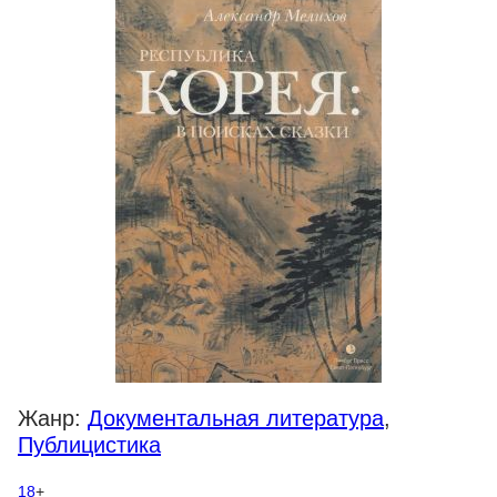
Жанр:
Документальная литература
,
Публицистика
18
+