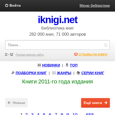
Войти
Меню библиотеки
iknigi.net
библиотека книг
282 000 книг, 71 000 авторов
ОТЗЫВЫ НА КНИГИ
Полная версия сайта
🆕
НОВИНКИ
| 🔝
ТОП
🔎
ПОДБОРКИ КНИГ
|
🧝‍♀️
ЖАНРЫ
| 📚
СЕРИИ КНИГ
Книги 2011-го года издания
Новые
Ещё книги
1
2
3
4
5
6
7
8
9
10
...
658