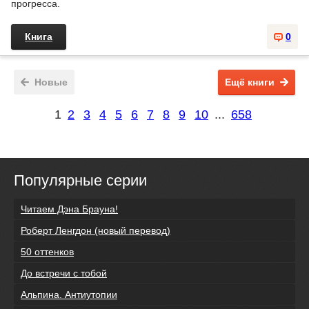
прогресса.
Книга
0
Новые
Ещё книги
1
2
3
4
5
6
7
8
9
10
...
658
Популярные серии
Читаем Дэна Брауна!
Роберт Ленгдон (новый перевод)
50 оттенков
До встречи с тобой
Альпина. Антиутопии