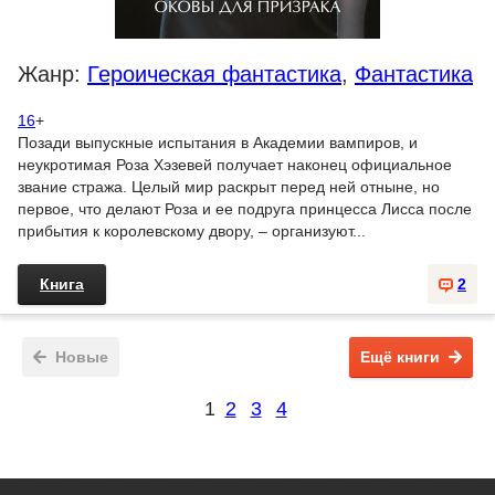
Жанр:
Героическая фантастика
,
Фантастика
16
+
Позади выпускные испытания в Академии вампиров, и
неукротимая Роза Хэзевей получает наконец официальное
звание стража. Целый мир раскрыт перед ней отныне, но
первое, что делают Роза и ее подруга принцесса Лисса после
прибытия к королевскому двору, – организуют...
Книга
2
Новые
Ещё книги
1
2
3
4