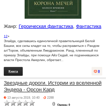
Жанр:
Героическая фантастика
,
Фантастика
12
+
Элайда, сделавшись единоличной правительницей Белой
Башни, все силы кладет на то, чтобы расправиться с Рандом
ал'Тором, объявленным Лжедраконом. Ранд, плененный по
приказу Элайды, при помощи Айз Седай, не подчинившихся
власти Престола Амерлин, обретает...
Книга
0
Звездные дороги. Истории из вселенной
Эндера - Орсон Кард
13 августа 2019, 10:40
2288
0
Оценок: 0