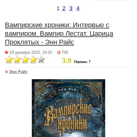
1
2
3
4
Вампирские хроники: Интервью с
вампиром. Вампир Лестат. Царица
Проклятых - Энн Райс
18 декабря 2023, 19:20
745
3.9
Оценок: 7
Энн Райс