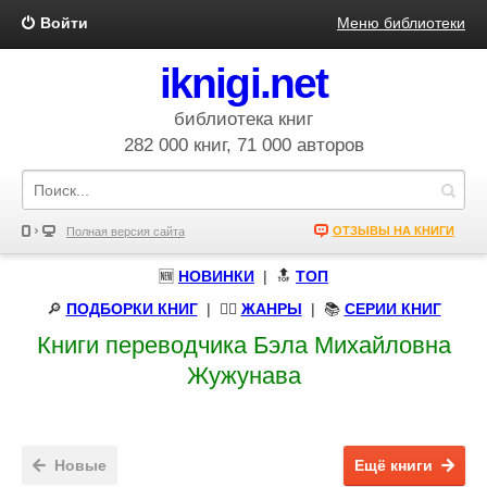
Войти
Меню библиотеки
iknigi.net
библиотека книг
282 000 книг, 71 000 авторов
ОТЗЫВЫ НА КНИГИ
Полная версия сайта
🆕
НОВИНКИ
| 🔝
ТОП
🔎
ПОДБОРКИ КНИГ
|
🧝‍♀️
ЖАНРЫ
| 📚
СЕРИИ КНИГ
Книги переводчика Бэла Михайловна
Жужунава
Новые
Ещё книги