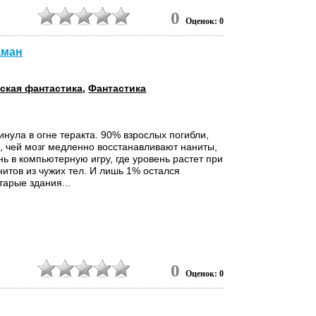
0
Оценок: 0
аман
ская фантастика
,
Фантастика
инула в огне теракта. 90% взрослых погибли,
, чей мозг медленно восстанавливают наниты,
ь в компьютерную игру, где уровень растет при
итов из чужих тел. И лишь 1% остался
арые здания...
0
Оценок: 0