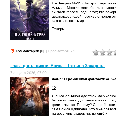
Я – Альраи Ма’Ир Набэри. Верховны
Альмин. Многие меня боялись, многи
считали героем, ведь я тот, кто поко
авангарде людей против легионов от
захватить наш мир.
Теперь...
Комментарии
[0]
|
Просмотров: 24
Глаза цвета жизни. Война - Татьяна Захарова
7 августа 2026, 07:00
Жанр:
Героическая фантастика
,
Фа
12
+
Я была обычной адепткой магическо
бытового мага, дополнительная спец
целительство. Почему? Способности 
сама была удивлена, что мне позвол
на весь мир академии, да ещё и...