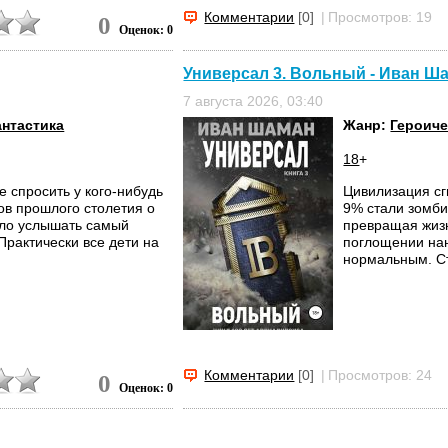
Комментарии
[0]
|
Просмотров: 19
0
Оценок: 0
Универсал 3. Вольный - Иван Ш
7 августа 2026, 03:40
нтастика
Жанр:
Героиче
18
+
е спросить у кого-нибудь
Цивилизация сг
ов прошлого столетия о
9% стали зомби
ыло услышать самый
превращая жизн
Практически все дети на
поглощении нан
нормальным. Ст
Комментарии
[0]
|
Просмотров: 24
0
Оценок: 0