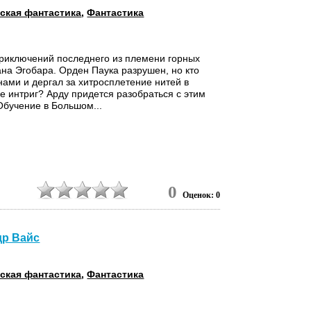
ская фантастика
,
Фантастика
риключений последнего из племени горных
ана Эгобара. Орден Паука разрушен, но кто
инами и дергал за хитросплетение нитей в
е интриг? Арду придется разобраться с этим
. Обучение в Большом...
0
Оценок: 0
др Вайс
ская фантастика
,
Фантастика