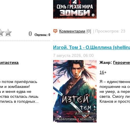
Комментарии
[0]
|
Просмотров: 23
0
Оценок: 0
Изгой. Том 1 - О.Шеллина (shellin
7 августа 2026, 06:00
нтастика
Жанр:
Героиче
16
+
Но потом припёрлась
Я – единственн
ми и зомбаками!
покушение на с
а и меня едва не
не умер, а пер
ества осталась лишь
света. Смогу л
ились в голодных...
Кланов и просто