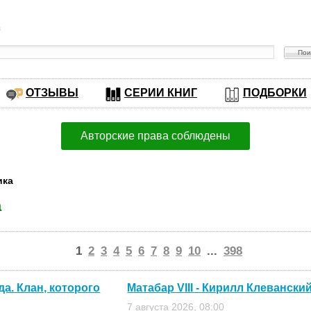
в
ОТЗЫВЫ
СЕРИИ КНИГ
ПОДБОРКИ
Авторские права соблюдены
ика
а
1
2
3
4
5
6
7
8
9
10
...
398
а. Клан, которого
Матабар VIII - Кирилл Клевански
7 августа 2026, 08:00