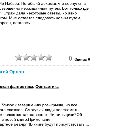
Ир Набэри. Погибший архимаг, что вернулся в
овершенно неожиданным путём. Вот только где
? Страж дала некоторые ответы, но явно
гом. Мне остаётся следовать новым путём,
арсен, осталось...
0
Оценок: 0
ргей Орлов
ская фантастика
,
Фантастика
о близок к завершению розыгрыша, но все
ого сложнее. Смогут ли люди переломить
ем являются таинственные Чистильщики?Об
е в новой книге.Примечания
ртное реалрпг!В книге будут присутствовать:...