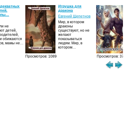
адекватных
Игрушка для
Эль
лей.
дракона
Кар
ипы…
Евгений Щепетнов
Муд
Мир, в котором
Имп
ли не
драконы
изб
ют детей,
существуют, но не
про
 родителей,
желают
мол
и обижаются
показываться
ков, мамы не…
людям. Мир, в
котором…
Просмотров: 1089
Просмотров: 374