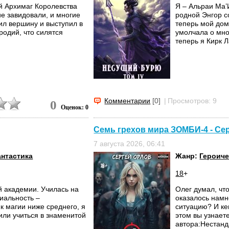
й Архимаг Королевства
Я – Альраи Ма’
е завидовали, и многие
родной Энгор с
рил вершину и выступил в
теперь мой дом
родий, что силятся
умолчала о мно
теперь я Кирк Л
Комментарии
[0]
|
Просмотров: 9
0
Оценок: 0
Семь грехов мира ЗОМБИ-4 - Се
7 августа 2026, 06:41
нтастика
Жанр:
Героиче
18
+
й академии. Училась на
Олег думал, чт
иальность –
оказалось намн
к магии ниже среднего, я
ситуацию? И к
или учиться в знаменитой
этом вы узнает
автора:Нестанда