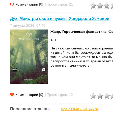
Комментарии
[0]
|
Просмотров: 21
Дух. Монстры свои и чужие - Хайдарали Усманов
7 августа 2026, 04:40
Жанр:
Героическая фантастика
,
Фа
18
+
Не знаю как сейчас, но стоило раньш
из детей, хотя бы восьмидесятых год
том, о чём они мечтают, то можно б
распространённый в то время ответ. 
Земле мечтали улететь...
Комментарии
[0]
|
Просмотров: 12
Последние отзывы
Все отзывы на книги