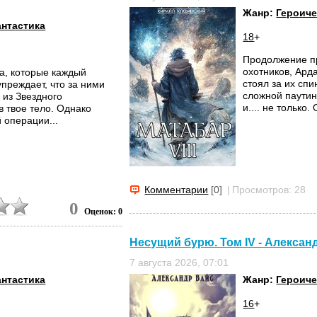
Жанр:
Героиче
нтастика
18
+
Продолжение п
охотников, Ард
а, которые каждый
стоял за их сп
преждает, что за ними
сложной паутин
 из Звездного
и.... не только
в твое тело. Однако
 операции...
Комментарии
[0]
|
Просмотров: 28
0
Оценок: 0
Несущий бурю. Том IV - Алексан
7 августа 2026, 07:01
нтастика
Жанр:
Героиче
16
+