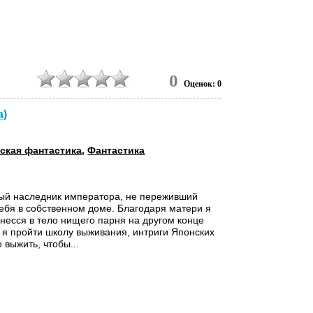
0
Оценок: 0
a)
ская фантастика
,
Фантастика
ый наследник императора, не переживший
ебя в собственном доме. Благодаря матери я
енесся в тело нищего парня на другом конце
и я пройти школу выживания, интриги Японских
 выжить, чтобы...