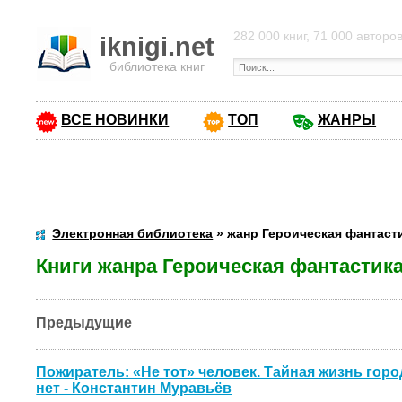
282 000 книг, 71 000 авторо
iknigi.net
библиотека книг
ВСЕ НОВИНКИ
ТОП
ЖАНРЫ
Электронная библиотека
» жанр Героическая фантаст
Книги жанра Героическая фантастик
Предыдущие
Пожиратель: «Не тот» человек. Тайная жизнь город
нет - Константин Муравьёв