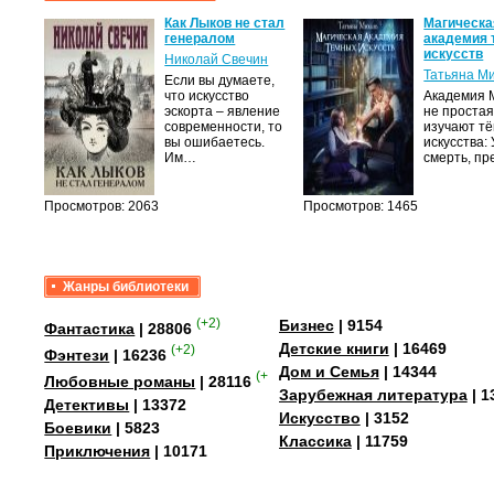
ь при
Как Лыков не стал
Магическа
 На
генералом
академия
искусств
Николай Свечин
ский
Татьяна М
Если вы думаете,
вы
что искусство
Академия М
воими
эскорта – явление
не простая
современности, то
изучают т
вы ошибаетесь.
искусства:
Им…
смерть, п
в…
Просмотров: 2063
Просмотров: 1465
Жанры библиотеки
(+2)
Бизнес
| 9154
Фантастика
| 28806
Детские книги
| 16469
(+2)
Фэнтези
| 16236
Дом и Семья
| 14344
(+4)
Любовные романы
| 28116
Зарубежная литература
| 1
Детективы
| 13372
Искусство
| 3152
Боевики
| 5823
Классика
| 11759
Приключения
| 10171