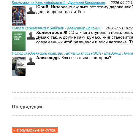
Космические дальнобойщики 1 - Дмитрий Коровников
2026-06-22 1
Юрий:
Интересно сколько лет этому дарованию?
деньги просят на ЛитРес
Ручьём серебряным к Байкалу - Александр Донских
2026-03-31 07:
Холмогоров Ж.:
Эта книга ступень и немаленька
Думаю так. А другие как? Думаю, книг становитс
современных чтоб развивали и вели человека. Т
История Юрьянской дивизии. Так начинались РВСН - Владимир Поло
Александр:
Как связаться с автором?
Предыдущие
Популярные за сутки