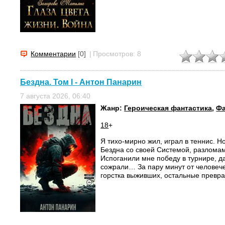
Комментарии
[0]
|
Просмотров: 8
Бездна. Том I - Антон Панарин
7 августа 2026, 06:40
Жанр:
Героическая фантастика
,
Фа
18
+
Я тихо-мирно жил, играл в теннис. 
Бездна со своей Системой, разлома
Испоганили мне победу в турнире, д
сожрали… За пару минут от человеч
горстка выживших, остальные преврат