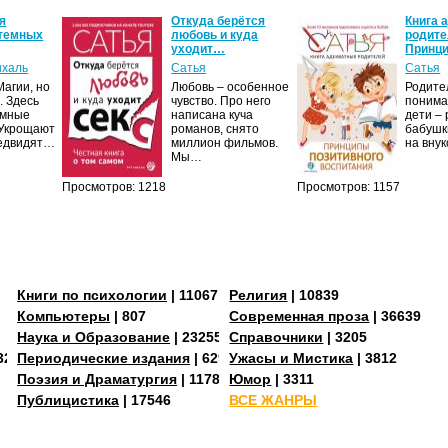
я
Откуда берётся
Книга 
 темных
любовь и куда
родите
уходит…
Принц
ихаль
Сатья
Сатья
агии, но
Любовь – особенное
Родите
. Здесь
чувство. Про него
понима
ёмные
написана куча
дети –
 Укрощают
романов, снято
бабушк
редвидят…
миллион фильмов.
на вну
Мы…
Просмотров: 1218
Просмотров: 1157
Книги по психологии
| 11067
Религия
| 10839
Компьютеры
| 807
Современная проза
| 36639
Наука и Образование
| 23255
Справочники
| 3205
3273
Периодические издания
| 629
Ужасы и Мистика
| 3812
Поэзия и Драматургия
| 11784
Юмор
| 3311
Публицистика
| 17546
ВСЕ ЖАНРЫ