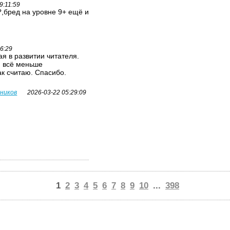
9:11:59
,бред на уровне 9+ ещё и
26:29
я в развитии читателя.
я всё меньше
ак считаю. Спасибо.
вников
2026-03-22 05:29:09
1
2
3
4
5
6
7
8
9
10
...
398