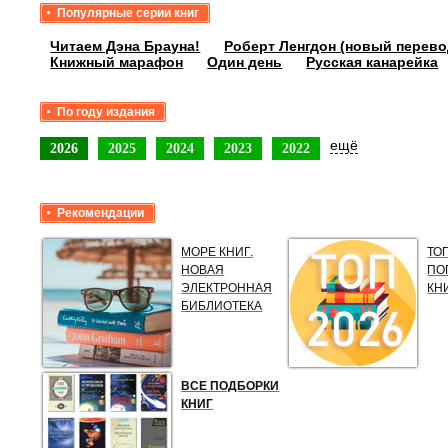
Популярные серии книг
Читаем Дэна Брауна!
Роберт Ленгдон (новый перево
Книжный марафон
Один день
Русская канарейка
По году издания
ещё
2026
2025
2024
2023
2022
Рекомендации
МОРЕ КНИГ.
ТО
НОВАЯ
ПО
ЭЛЕКТРОННАЯ
КН
БИБЛИОТЕКА
ВСЕ ПОДБОРКИ
КНИГ