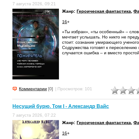
7 августа 2026, 09:21
Жанр:
Героическая фантастика
,
Фа
16
+
«Ты избран», «ты особенный» – слов
мечтает услышать. Но никто не преду
стоит: сознание умирающего ученого
Содружества готовят к переселению 
случается ошибка – и вместо простой
Комментарии
[0]
|
Просмотров: 101
Несущий бурю. Том I - Александр Вайс
7 августа 2026, 07:22
Жанр:
Героическая фантастика
,
Фа
16
+