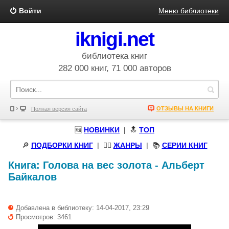
Войти
Меню библиотеки
iknigi.net
библиотека книг
282 000 книг, 71 000 авторов
ОТЗЫВЫ НА КНИГИ
Полная версия сайта
🆕
НОВИНКИ
| 🔝
ТОП
🔎
ПОДБОРКИ КНИГ
|
🧝‍♀️
ЖАНРЫ
| 📚
СЕРИИ КНИГ
Книга:
Голова на вес золота
-
Альберт
Байкалов
Добавлена в библиотеку: 14-04-2017, 23:29
Просмотров: 3461