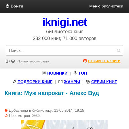
Войти
Меню библиотеки
iknigi.net
библиотека книг
282 000 книг, 71 000 авторов
ОТЗЫВЫ НА КНИГИ
Полная версия сайта
🆕
НОВИНКИ
| 🔝
ТОП
🔎
ПОДБОРКИ КНИГ
|
🧝‍♀️
ЖАНРЫ
| 📚
СЕРИИ КНИГ
Книга:
Муж напрокат
-
Алекс Вуд
Добавлена в библиотеку: 13-03-2014, 19:15
Просмотров: 3608