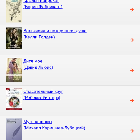
Крылья напрокат
(Борис Фабрикант)
Валькирия и потерянная душа
(Келли Голден)
Дитя мое
(Дэвид Льюис)
Спасательный круг
(Ребекка Уинтерз)
Муж напрокат
(Михаил Каришнев-Лубоцкий)