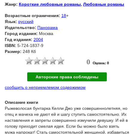
Жанр:
Короткие любовные романы
,
Любовные романы
Возрастные ограничения:
18
+
Язык:
русский
Издательство:
Панорама
Город издания:
Москва
Год издания:
2004
ISBN:
5-724-1837-9
Размер:
248 Кб
0
Оценок: 0
Авторские права соблюдены
сообщить о неприемлемом содержимом
Описание книги
Рыжеволосая бунтарка Келли Джо уже совершеннолетняя, но
отец и мачеха не дают ей и шагу ступить самостоятельно. Их
наставления и запреты совершенно измучили девушку. И ей в
голову приходит смелая идея. Если бы можно было взять
мужа напрокат! Стать самостоятельной женщиной, избавиться