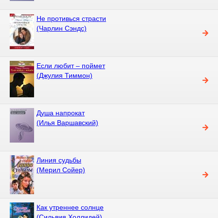
Не противься страсти
(Чарлин Сэндс)
Если любит – поймет
(Джулия Тиммон)
Душа напрокат
(Илья Варшавский)
Линия судьбы
(Мерил Сойер)
Как утреннее солнце
(Сильвия Холлидей)