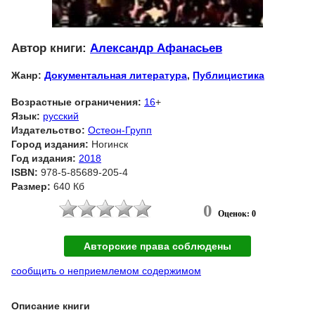
Автор книги:
Александр Афанасьев
Жанр:
Документальная литература
,
Публицистика
Возрастные ограничения:
16
+
Язык:
русский
Издательство:
Остеон-Групп
Город издания:
Ногинск
Год издания:
2018
ISBN:
978-5-85689-205-4
Размер:
640 Кб
0
Оценок: 0
Авторские права соблюдены
сообщить о неприемлемом содержимом
Описание книги