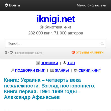
Войти
Меню библиотеки
iknigi.net
библиотека книг
282 000 книг, 71 000 авторов
ОТЗЫВЫ НА КНИГИ
Полная версия сайта
🆕
НОВИНКИ
| 🔝
ТОП
🔎
ПОДБОРКИ КНИГ
|
🧝‍♀️
ЖАНРЫ
| 📚
СЕРИИ КНИГ
Книга:
Украина – четверть века
незалежности. Взгляд постороннего.
Книга первая. 1991-1999 годы
-
Александр Афанасьев