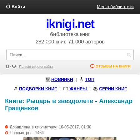
Войти
Меню библиотеки
iknigi.net
библиотека книг
282 000 книг, 71 000 авторов
ОТЗЫВЫ НА КНИГИ
Полная версия сайта
🆕
НОВИНКИ
| 🔝
ТОП
🔎
ПОДБОРКИ КНИГ
|
🧝‍♀️
ЖАНРЫ
| 📚
СЕРИИ КНИГ
Книга:
Рыцарь в звездолете
-
Александр
Гращенков
Добавлена в библиотеку: 16-05-2017, 01:30
Просмотров: 1464