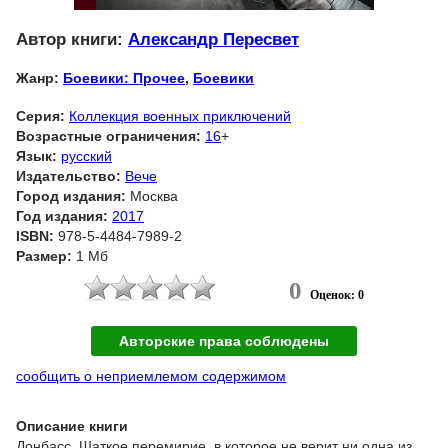
Автор книги:
Александр Пересвет
Жанр:
Боевики: Прочее
,
Боевики
Серия:
Коллекция военных приключений
Возрастные ограничения:
16
+
Язык:
русский
Издательство:
Вече
Город издания:
Москва
Год издания:
2017
ISBN:
978-5-4484-7989-2
Размер:
1 Мб
0
Оценок: 0
Авторские права соблюдены
сообщить о неприемлемом содержимом
Описание книги
Донбасс. Шаткое перемирие, в которое не верит ни одна из