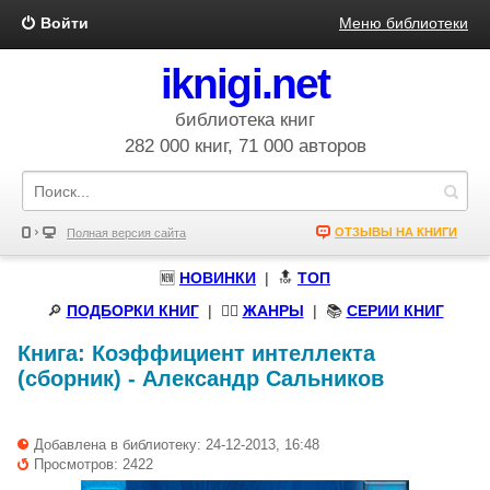
Войти
Меню библиотеки
iknigi.net
библиотека книг
282 000 книг, 71 000 авторов
ОТЗЫВЫ НА КНИГИ
Полная версия сайта
🆕
НОВИНКИ
| 🔝
ТОП
🔎
ПОДБОРКИ КНИГ
|
🧝‍♀️
ЖАНРЫ
| 📚
СЕРИИ КНИГ
Книга:
Коэффициент интеллекта
(сборник)
-
Александр Сальников
Добавлена в библиотеку: 24-12-2013, 16:48
Просмотров: 2422