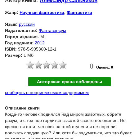
Автор книги:
Александр Сальников
Жанр:
Научная фантастика
,
Фантастика
Язык:
русский
Издательство:
Фантаверсум
Город издания:
М.:
Год издания:
2012
ISBN:
978-5-905360-12-1
Размер:
1 Мб
0
Оценок: 0
Авторские права соблюдены
сообщить о неприемлемом содержимом
Описание книги
Когда-то человек поднялся над миром животных, обретя
разум, и с тех пор гордится высотой своего положения. Но
крепко ли стоит человек на этой ступени и не пора ли
поискать следующую? Или хотя бы задуматься, что это будет
за ступень и куда ведет лестница.