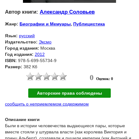
Автор книги:
Александр Соловьев
Жанр:
Биографии и Мемуары
,
Публицистика
Язык:
русский
Издательство:
Эксмо
Город издания:
Москва
Год издания:
2012
ISBN:
978-5-699-55734-9
Размер:
382 Кб
0
Оценок: 0
Авторские права соблюдены
сообщить о неприемлемом содержимом
Описание книги
Были в истории человечества выдающиеся пары, которые
вместе стояли у штурвала власти (как королева Виктория и
принц Альберт), создавали и рушили империи (как Антоний и