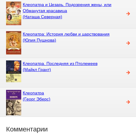
Клеопатра и Цезарь. Подозрения жены, или
Обманутая красавица
(Наташа Северная)
Клеопатра: История любви и царствования
(Юлия Пушнова)
Клеопатра. Последняя из Птолемеев
(Майкл Грант)
Клеопатра
(Георг Эберс)
Комментарии