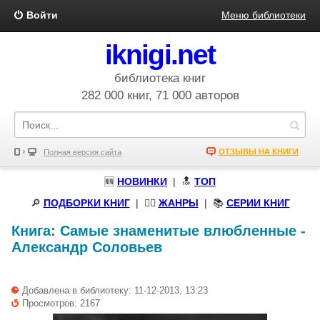
Войти
Меню библиотеки
iknigi.net
библиотека книг
282 000 книг, 71 000 авторов
ОТЗЫВЫ НА КНИГИ
Полная версия сайта
🆕
НОВИНКИ
| 🔝
ТОП
🔎
ПОДБОРКИ КНИГ
|
🧝‍♀️
ЖАНРЫ
| 📚
СЕРИИ КНИГ
Книга:
Самые знаменитые влюбленные
-
Александр Соловьев
Добавлена в библиотеку: 11-12-2013, 13:23
Просмотров: 2167