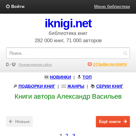
Войти
Меню библиотеки
iknigi.net
библиотека книг
282 000 книг, 71 000 авторов
ОТЗЫВЫ НА КНИГИ
Полная версия сайта
🆕
НОВИНКИ
| 🔝
ТОП
🔎
ПОДБОРКИ КНИГ
|
🧝‍♀️
ЖАНРЫ
| 📚
СЕРИИ КНИГ
Книги автора Александр Васильев
Новые
Ещё книги
1
2
3