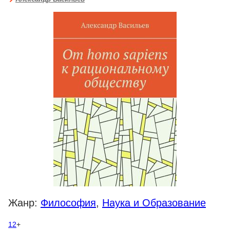
Жанр:
Философия
,
Наука и Образование
12
+