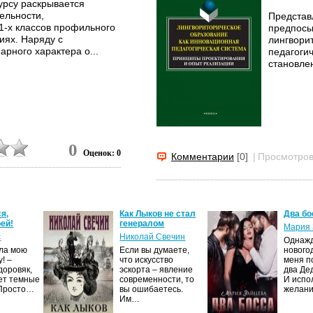
урсу раскрывается
ельности,
Представ
1-х классов профильного
предпосы
иях. Наряду с
лингвори
рного характера о...
педагоги
становле
0
Оценок: 0
Комментарии
[0]
|
Просмотров
я,
Как Лыков не стал
Два бо
ей!
генералом
Мария 
с
Николай Свечин
Однаж
ила мою
Если вы думаете,
нового
! –
что искусство
меня п
доровяк,
эскорта – явление
два Де
ет темные
современности, то
И испо
 Просто…
вы ошибаетесь.
желан
Им…