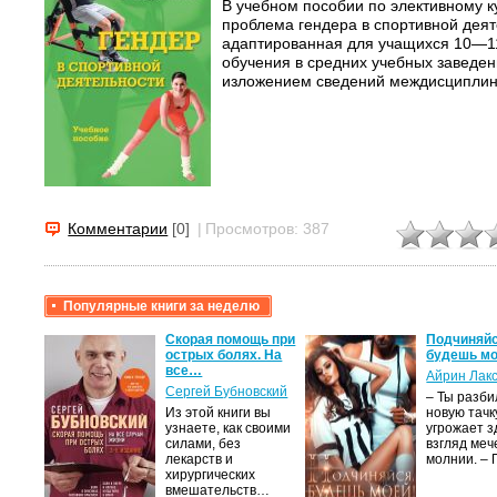
В учебном пособии по элективному к
проблема гендера в спортивной деят
адаптированная для учащихся 10—1
обучения в средних учебных заведен
изложением сведений междисциплина
Комментарии
[0]
|
Просмотров: 387
Популярные книги за неделю
крови,
Скорая помощь при
Подчиняйс
острых болях. На
будешь мо
все…
Айрин Лак
а
Сергей Бубновский
– Ты разб
Из этой книги вы
новую тачку
лого
узнаете, как своими
угрожает з
быть
силами, без
взгляд меч
сех
лекарств и
молнии. –
уг –…
хирургических
вмешательств…