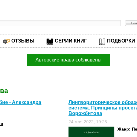
в
ОТЗЫВЫ
СЕРИИ КНИГ
ПОДБОРКИ
Авторские права соблюдены
ова
бие - Александра
Лингвориторическое образ
система. Принципы проект
Ворожбитова
24 мая 2022, 19:25
ья
Жанр:
Пе