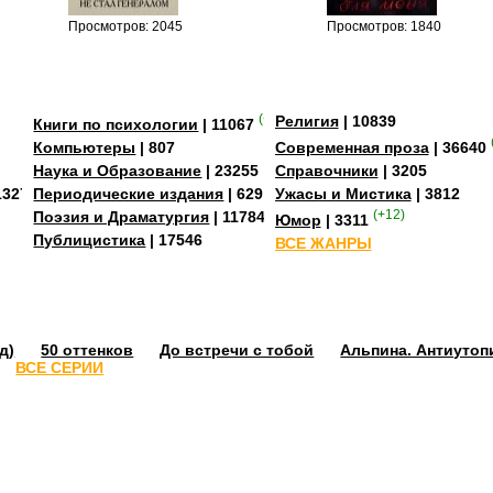
Просмотров: 2045
Просмотров: 1840
(+3)
Религия
| 10839
Книги по психологии
| 11067
Компьютеры
| 807
Современная проза
| 36640
Наука и Образование
| 23255
Справочники
| 3205
13273
Периодические издания
| 629
Ужасы и Мистика
| 3812
Поэзия и Драматургия
| 11784
(+12)
Юмор
| 3311
Публицистика
| 17546
ВСЕ ЖАНРЫ
д)
50 оттенков
До встречи с тобой
Альпина. Антиутоп
ВСЕ СЕРИИ