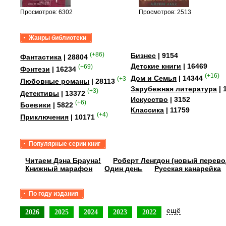
Просмотров: 6302
Просмотров: 2513
Жанры библиотеки
(+86)
Бизнес
| 9154
Фантастика
| 28804
Детские книги
| 16469
(+69)
Фэнтези
| 16234
(+16)
Дом и Семья
| 14344
(+358)
Любовные романы
| 28113
Зарубежная литература
| 
(+3)
Детективы
| 13372
Искусство
| 3152
(+6)
Боевики
| 5822
Классика
| 11759
(+4)
Приключения
| 10171
Популярные серии книг
Читаем Дэна Брауна!
Роберт Ленгдон (новый перево
Книжный марафон
Один день
Русская канарейка
По году издания
ещё
2026
2025
2024
2023
2022