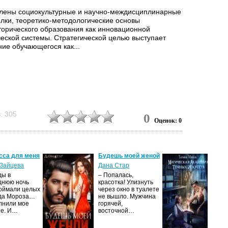
лены социокультурные и научно-междисциплинарные
лки, теоретико-методологические основы
торического образования как инновационной
ческой системы. Стратегической целью выступает
ние обучающегося как...
: 305
0
Оценок: 0
сса для меня
Будешь моей женой
Ма
ак
Зайцева
Дана Стар
ис
ды в
– Попалась,
Та
днюю ночь
красотка! Улизнуть
оймали целых
через окно в туалете
Ака
да Мороза…
не вышло. Мужчина
не 
лнили мое
горячей,
из
ие. И…
восточной…
иск
см