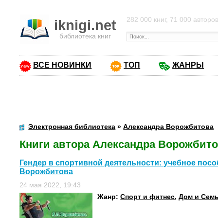
282 000 книг, 71 000 авторо
iknigi.net
библиотека книг
ВСЕ НОВИНКИ
ТОП
ЖАНРЫ
Электронная библиотека
»
Александра Ворожбитова
Книги автора Александра Ворожбит
Гендер в спортивной деятельности: учебное посо
Ворожбитова
24 мая 2022, 19:43
Жанр:
Спорт и фитнес
,
Дом и Сем