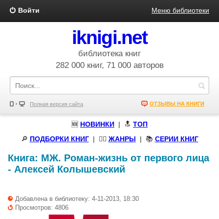
Войти
Меню библиотеки
iknigi.net
библиотека книг
282 000 книг, 71 000 авторов
ОТЗЫВЫ НА КНИГИ
Полная версия сайта
🆕
НОВИНКИ
| 🔝
ТОП
🔎
ПОДБОРКИ КНИГ
|
🧝‍♀️
ЖАНРЫ
| 📚
СЕРИИ КНИГ
Книга:
МЖ. Роман-жизнь от первого лица
-
Алексей Колышевский
Добавлена в библиотеку: 4-11-2013, 18:30
Просмотров: 4806