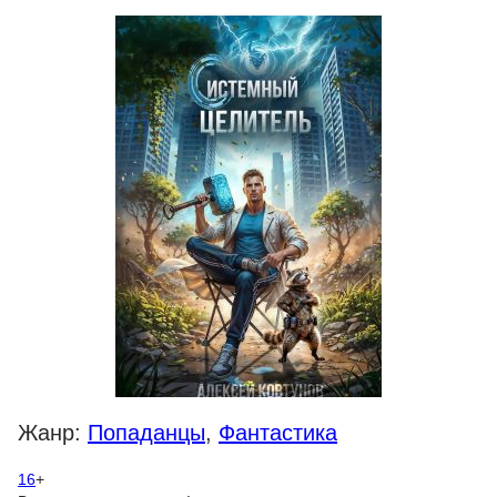
Жанр:
Попаданцы
,
Фантастика
16
+