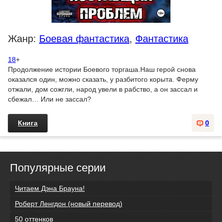
Жанр:
Боевая фантастика
,
Фантастика
18
+
Продолжение истории Боевого торгаша.Наш герой снова
оказался один, можно сказать, у разбитого корыта. Ферму
отжали, дом сожгли, народ увели в рабство, а он зассал и
сбежал… Или не зассал?
Книга
0
Популярные серии
Читаем Дэна Брауна!
Роберт Ленгдон (новый перевод)
50 оттенков