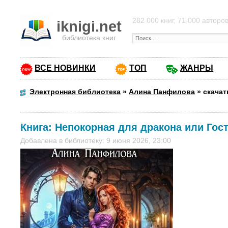
282 000 книг, 71 000 авторо
iknigi.net
библиотека книг
ВСЕ НОВИНКИ
ТОП
ЖАНРЫ
Электронная библиотека
»
Алина Панфилова
»
скачат
Книга:
Непокорная для дракона или Гос
Добавлена в библиотеку: 9 июня 2026, 23:00