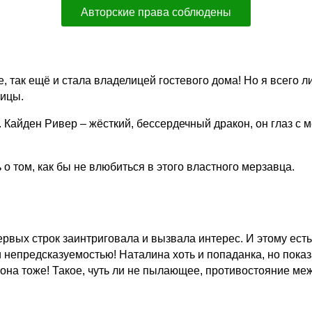
Авторские права соблюдены
ре, так ещё и стала владелицей гостевого дома! Но я всег
ницы.
 Кайден Ривер – жёсткий, бессердечный дракон, он глаз с м
о том, как бы не влюбиться в этого властного мерзавца.
ервых строк заинтриговала и вызвала интерес. И этому ест
и непредсказуемостью!
Наталина хоть и попаданка, но пока
ракона тоже! Такое, чуть ли не пылающее, противостояние м