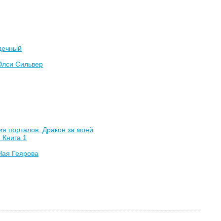
дечный
Элси Сильвер
я порталов. Дракон за моей
 Книга 1
Ная Геярова