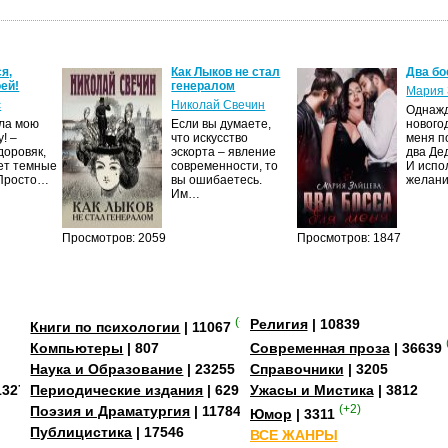
я,
Как Лыков не стал
Два бо
ей!
генералом
Мария 
с
Николай Свечин
Однаж
ила мою
Если вы думаете,
нового
! –
что искусство
меня п
доровяк,
эскорта – явление
два Де
ет темные
современности, то
И испо
 Просто…
вы ошибаетесь.
желан
Им…
Просмотров: 2059
Просмотров: 1847
(+2)
Религия
| 10839
Книги по психологии
| 11067
Компьютеры
| 807
Современная проза
| 36639
Наука и Образование
| 23255
Справочники
| 3205
13273
Периодические издания
| 629
Ужасы и Мистика
| 3812
Поэзия и Драматургия
| 11784
(+2)
Юмор
| 3311
Публицистика
| 17546
ВСЕ ЖАНРЫ