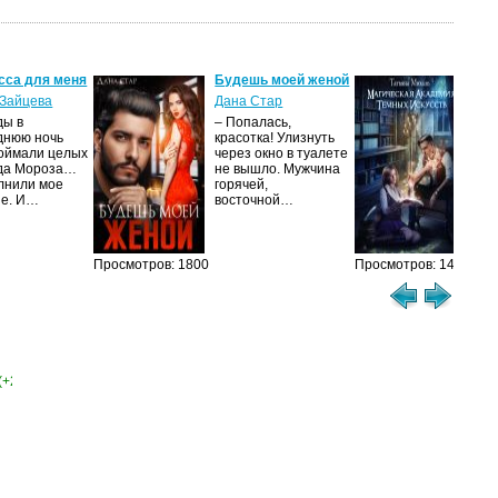
сса для меня
Будешь моей женой
Ма
ак
Зайцева
Дана Стар
ис
ды в
– Попалась,
Та
днюю ночь
красотка! Улизнуть
оймали целых
через окно в туалете
Ака
да Мороза…
не вышло. Мужчина
не 
лнили мое
горячей,
из
ие. И…
восточной…
иск
см
Просмотров: 1800
Просмотров: 1462
(+2)