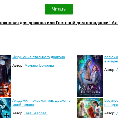
Читать
епокорная для дракона или Гостевой дом попаданки" 
Искушение стального дракона
Колючка
в акаде
Автор:
Мелина Боярова
Автор:
Академия некромантов. Дракон в
Безупре
моей голове
попада
Автор:
Ная Геярова
Автор: