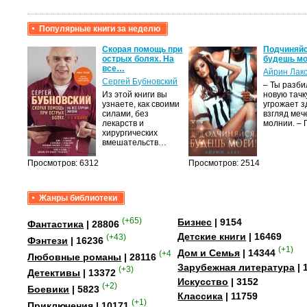
Популярные книги за неделю
крови,
Скорая помощь при
Подчиняйс
острых болях. На
будешь мо
все…
Айрин Лак
а
Сергей Бубновский
– Ты разб
Из этой книги вы
новую тачку
лого
узнаете, как своими
угрожает з
быть
силами, без
взгляд меч
сех
лекарств и
молнии. –
уг –…
хирургических
вмешательств…
Просмотров: 6312
Просмотров: 2514
Жанры библиотеки
(+65)
Бизнес
| 9154
Фантастика
| 28806
Детские книги
| 16469
(+43)
Фэнтези
| 16236
(+1)
Дом и Семья
| 14344
(+41)
Любовные романы
| 28116
Зарубежная литература
| 
(+3)
Детективы
| 13372
Искусство
| 3152
(+2)
Боевики
| 5823
Классика
| 11759
(+1)
Приключения
| 10171