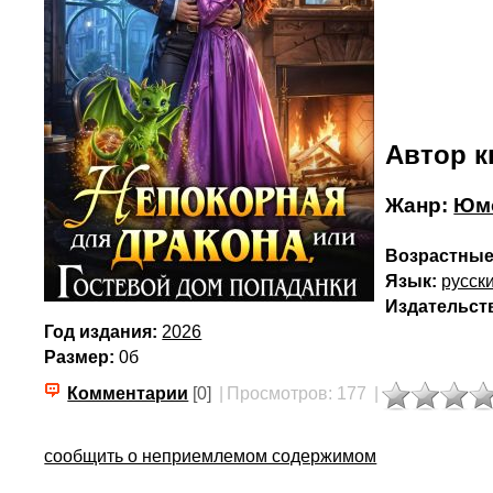
Автор к
Жанр:
Юмо
Возрастные
Язык:
русск
Издательст
Год издания:
2026
Размер:
0б
Комментарии
[0]
|
Просмотров: 177
|
сообщить о неприемлемом содержимом