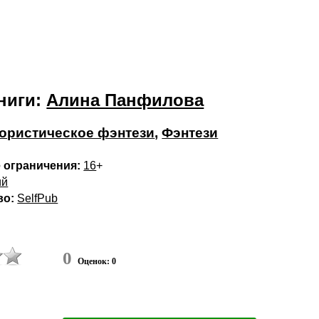
ниги:
Алина Панфилова
ристическое фэнтези
,
Фэнтези
 ограничения:
16
+
ий
во:
SelfPub
0
Оценок: 0