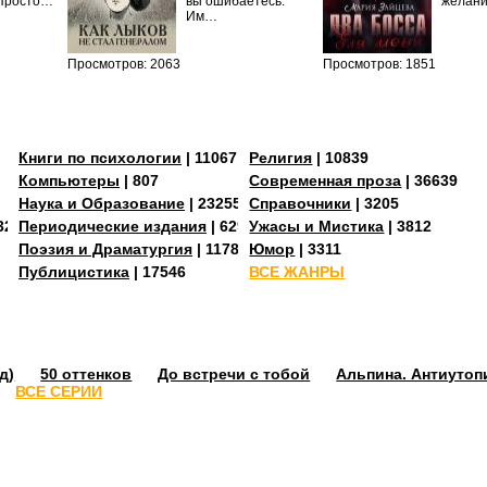
 Просто…
вы ошибаетесь.
желан
Им…
Просмотров: 2063
Просмотров: 1851
Книги по психологии
| 11067
Религия
| 10839
Компьютеры
| 807
Современная проза
| 36639
Наука и Образование
| 23255
Справочники
| 3205
3273
Периодические издания
| 629
Ужасы и Мистика
| 3812
Поэзия и Драматургия
| 11784
Юмор
| 3311
Публицистика
| 17546
ВСЕ ЖАНРЫ
д)
50 оттенков
До встречи с тобой
Альпина. Антиутоп
ВСЕ СЕРИИ