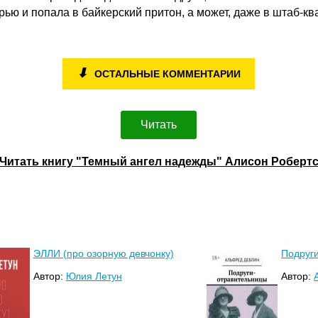
рью и попала в байкерский притон, а может, даже в штаб-кв
⬇
ОСТАЛЬНЫЕ КОММЕНТАРИИ
Читать
Читать книгу "Темный ангел надежды" Алисон Роберт
ЭЛЛИ (про озорную девчонку)
Подруг
Автор:
Юлия Летун
Автор: