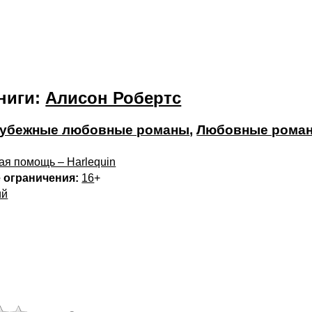
ниги:
Алисон Робертс
убежные любовные романы
,
Любовные рома
ая помощь – Harlequin
 ограничения:
16
+
ий