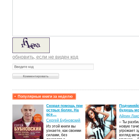
обновить, если не виден код
Популярные книги за неделю
крови,
Скорая помощь при
Подчиняйс
острых болях. На
будешь мо
все…
Айрин Лак
а
Сергей Бубновский
– Ты разб
Из этой книги вы
новую тачку
лого
узнаете, как своими
угрожает з
быть
силами, без
взгляд меч