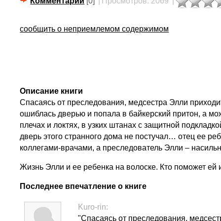
Комментарии
[0]
|
Просмотров: 2069
|
сообщить о неприемлемом содержимом
Описание книги
Спасаясь от преследования, медсестра Элли приходит
ошиблась дверью и попала в байкерский притон, а мож
плечах и локтях, в узких штанах с защитной подкладко
дверь этого странного дома не постучал… отец ее реб
коллегами-врачами, а преследователь Элли – насил
Жизнь Элли и ее ребенка на волоске. Кто поможет ей
Последнее впечатление о книге
Kuro-rin:
"Спасаясь от преследования, медсест