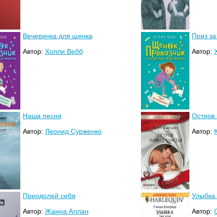
Вечеринка для щенка
Приз за
Автор:
Холли Вебб
Автор:
Наша песня
Остров 
Автор:
Леонид Сурженко
Автор:
Преодолей себя
Улыбка
Автор:
Жанна Аллан
Автор: