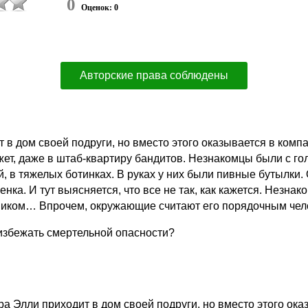
0
Оценок: 0
Авторские права соблюдены
 в дом своей подруги, но вместо этого оказывается в комп
ет, даже в штаб-квартиру бандитов. Незнакомцы были с голо
й, в тяжелых ботинках. В руках у них были пивные бутылки.
енка. И тут выясняется, что все не так, как кажется. Незн
ьником… Впрочем, окружающие считают его порядочным чел
 избежать смертельной опасности?
ра Элли приходит в дом своей подруги, но вместо этого ок