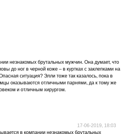
ании незнакомых брутальных мужчин. Она думает, что
вы до ног в черной коже – в куртках с заклепками на
 Опасная ситуация? Элли тоже так казалось, пока в
акомцы оказываются отличными парнями, да к тому же
овеком и отличным хирургом.
17-06-2019, 18:03
азывается в компании незнакомых брутальных