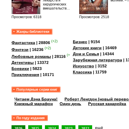
сех
лекарств и
молнии. –
уг –…
хирургических
вмешательств…
Просмотров: 6318
Просмотров: 2518
Жанры библиотеки
(+2)
Бизнес
| 9154
Фантастика
| 28806
Детские книги
| 16469
(+2)
Фэнтези
| 16236
Дом и Семья
| 14344
(+4)
Любовные романы
| 28116
Зарубежная литература
| 1
Детективы
| 13372
Искусство
| 3152
Боевики
| 5823
Классика
| 11759
Приключения
| 10171
Популярные серии книг
Читаем Дэна Брауна!
Роберт Ленгдон (новый перево
Книжный марафон
Один день
Русская канарейка
По году издания
ещё
2026
2025
2024
2023
2022