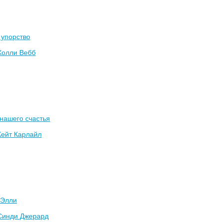
 упорство
Холли Вебб
нашего счастья
Кейт Карлайл
 Элли
Синди Джерард