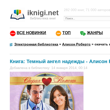
282 000 книг, 71 000 авторо
iknigi.net
библиотека книг
ВСЕ НОВИНКИ
ТОП
ЖАНРЫ
Электронная библиотека
»
Алисон Робертс
»
скачать
Книга:
Темный ангел надежды
-
Алисон 
Добавлена в библиотеку: 14 января 2014, 00:14