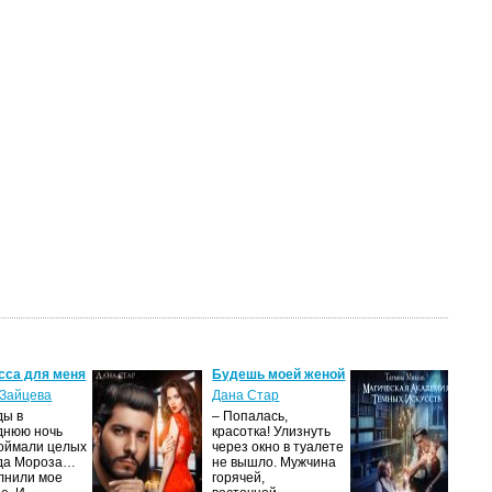
сса для меня
Будешь моей женой
Ма
ак
Зайцева
Дана Стар
ис
ды в
– Попалась,
Та
днюю ночь
красотка! Улизнуть
оймали целых
через окно в туалете
Ака
да Мороза…
не вышло. Мужчина
не 
лнили мое
горячей,
из