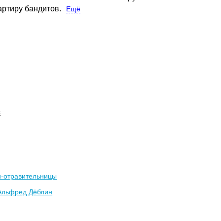
артиру бандитов.
Ещё
с
и-отравительницы
Альфред Дёблин