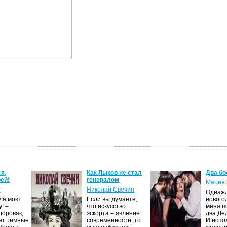
я,
Как Лыков не стал
Два бо
ей!
генералом
Мария 
с
Николай Свечин
Однаж
ила мою
Если вы думаете,
нового
! –
что искусство
меня п
доровяк,
эскорта – явление
два Де
ет темные
современности, то
И испо