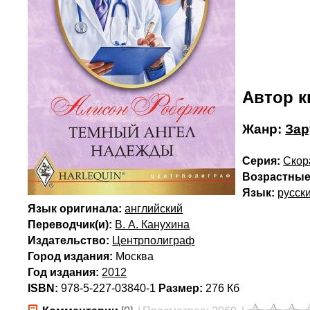
Автор к
Жанр:
Зар
Серия:
Скор
Возрастные
Язык:
русск
Язык оригинала:
английский
Переводчик(и):
В. А. Канухина
Издательство:
Центрполиграф
Город издания:
Москва
Год издания:
2012
ISBN:
978-5-227-03840-1
Размер:
276 Кб